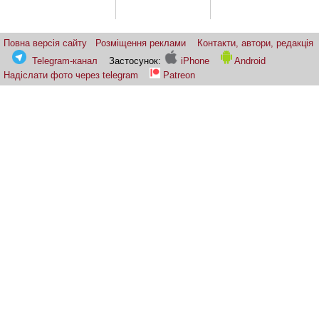
Повна версія сайту
Розміщення реклами
Контакти, автори, редакція
Telegram-канал
Застосунок:
iPhone
Android
Надіслати фото через telegram
Patreon