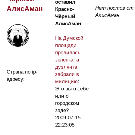
оставил
АлисАман
Нет постов от 
Красно-
АлисАман
Чёрный
АлисАман:
На Думской
площади
пролилась...
зеленка, а
дуэлянта
Страна по ip-
забрали в
адресу:
милицию
:
Это вы о себе
или о
городском
заде?
2009-07-15
22:23:05