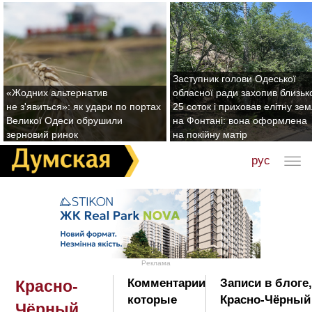
Заступник голови Одеської
«Жодних альтернатив
обласної ради захопив близьк
не з'явиться»: як удари по портах
25 соток і приховав елітну зе
Великої Одеси обрушили
на Фонтані: вона оформлена
зерновий ринок
на покійну матір
рус
Реклама
Комментарии
Записи в блоге
Красно-
которые
Красно-Чёрный
Чёрный