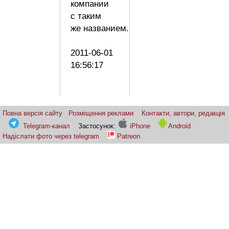
компании
с таким
же названием.
2011-06-01
16:56:17
Повна версія сайту
Розміщення реклами
Контакти, автори, редакція
Telegram-канал
Застосунок:
iPhone
Android
Надіслати фото через telegram
Patreon