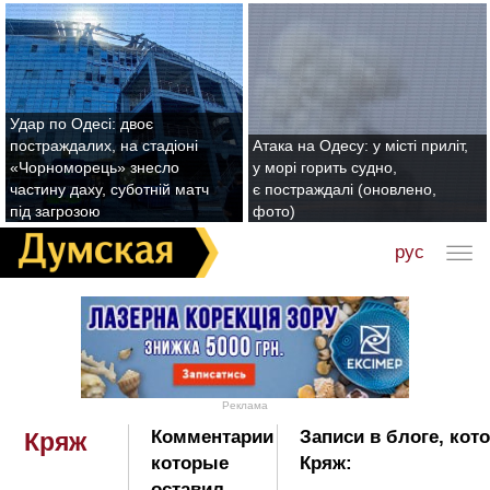
Удар по Одесі: двоє
постраждалих, на стадіоні
Атака на Одесу: у місті приліт,
«Чорноморець» знесло
у морі горить судно,
частину даху, суботній матч
є постраждалі (оновлено,
під загрозою
фото)
рус
Реклама
Комментарии
Записи в блоге, кот
Кряж
которые
Кряж:
оставил