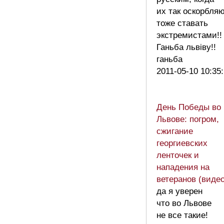
их так оскорбляю
тоже ставать
экстремистами!!
Ганьба львiву!!
ганьба
2011-05-10 10:35
День Победы во
Львове: погром,
сжигание
георгиевских
ленточек и
нападения на
ветеранов (видео
да я уверен
что во Львове
не все такие!