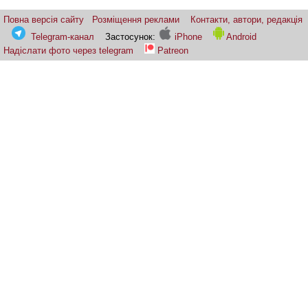
Повна версія сайту
Розміщення реклами
Контакти, автори, редакція
Telegram-канал
Застосунок:
iPhone
Android
Надіслати фото через telegram
Patreon