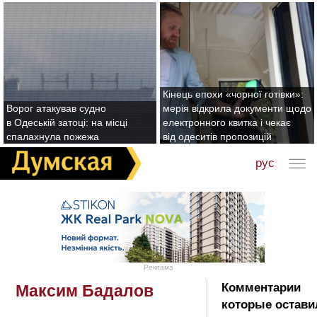
Кінець епохи «чорної готівки»:
Ворог атакував судно
мерія відкрила документи щодо
в Одеській затоці: на місці
електронного квитка і чекає
спалахнула пожежа
від одеситів пропозицій
рус
Реклама
Комментарии
Максим Бадалов
которые остави