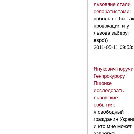
львовяне стали
сепаратистами
:
побольше бы та
провокация и у
львова заберут
евро))
2011-05-11 09:53
Янукович поручи
Генпрокурору
Пшонке
исследовать
львовские
события
:
я свободный
гражданин Украи
и кто мне может
запретить