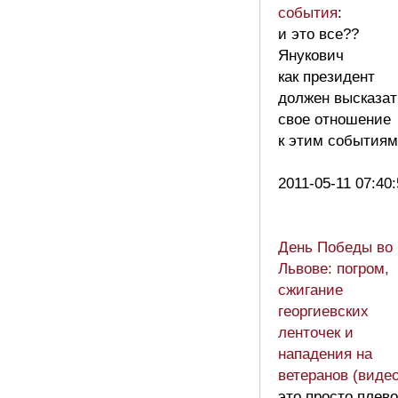
события
:
и это все??
Янукович
как президент
должен высказат
свое отношение
к этим событиям!
2011-05-11 07:40
День Победы во
Львове: погром,
сжигание
георгиевских
ленточек и
нападения на
ветеранов (видео
это просто плево