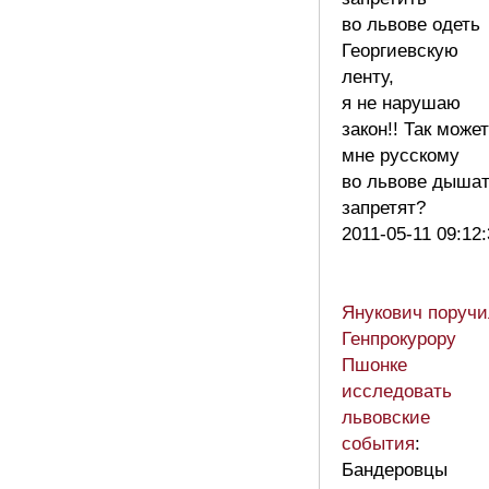
во львове одеть
Георгиевскую
ленту,
я не нарушаю
закон!! Так может
мне русскому
во львове дыша
запретят?
2011-05-11 09:12
Янукович поручи
Генпрокурору
Пшонке
исследовать
львовские
события
:
Бандеровцы