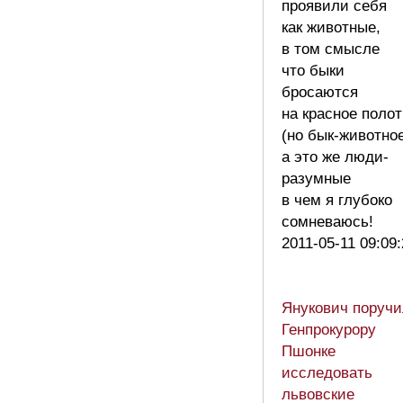
проявили себя
как животные,
в том смысле
что быки
бросаются
на красное поло
(но бык-животно
а это же люди-
разумные
в чем я глубоко
сомневаюсь!
2011-05-11 09:09
Янукович поручи
Генпрокурору
Пшонке
исследовать
львовские