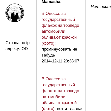
Mamasha:
Нет пост
В Одессе за
государственный
флажок на торпедо
автомобили
обливают краской
Страна по ip-
(фото)
:
адресу: OD
проминусовать не
забудь
2014-12-11 20:38:07
В Одессе за
государственный
флажок на торпедо
автомобили
обливают краской
(фото)
: вот и главная