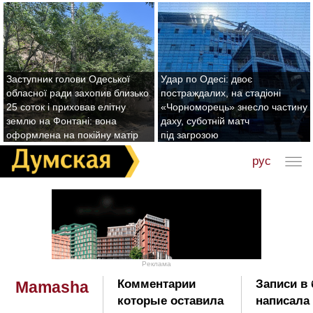
Заступник голови Одеської
Удар по Одесі: двоє
обласної ради захопив близько
постраждалих, на стадіоні
25 соток і приховав елітну
«Чорноморець» знесло частину
землю на Фонтані: вона
даху, суботній матч
оформлена на покійну матір
під загрозою
рус
Реклама
Комментарии
Записи в 
Mamasha
которые оставила
написала