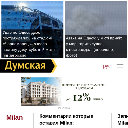
Удар по Одесі: двоє
постраждалих, на стадіоні
Атака на Одесу: у місті приліт,
«Чорноморець» знесло
у морі горить судно,
частину даху, суботній матч
є постраждалі (оновлено,
під загрозою
фото)
рус
Реклама
Комментарии которые
Запи
Milan
оставил Milan:
Mila