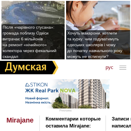
Після «чарівного стусана»:
громада поблизу Одеси
Хочуть макарони, котлети
витрачає 6 мільйонів
та курку: чим годуватимуть
на ремонт «нічийного»
одеських школярів і чому
колектора через фекальний
до початку навчального року
скандал
можуть не встигнути?
рус
Реклама
Комментарии которые
Записи 
Mirajane
оставила Mirajane:
написал