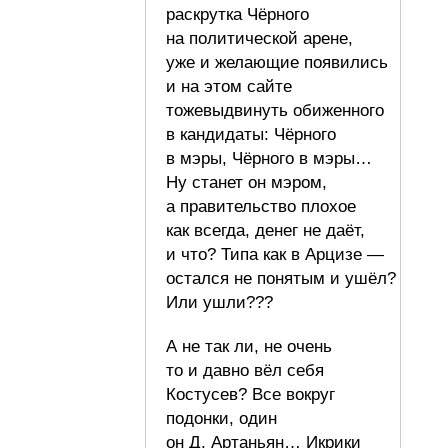
раскрутка Чёрного
на политической арене,
уже и желающие появились
и на этом сайте
тожевыдвинуть обиженного
в кандидаты: Чёрного
в мэры, Чёрного в мэры…
Ну станет он мэром,
а правительство плохое
как всегда, денег не даёт,
и что? Типа как в Арцизе —
остался не понятым и ушёл?
Или ушли???
А не так ли, не очень
то и давно вёл себя
Костусев? Все вокруг
подонки, один
он Д, Артаньян… Икрики