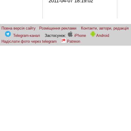
2011-04-07 18:19:02
Повна версія сайту
Розміщення реклами
Контакти, автори, редакція
Telegram-канал
Застосунок:
iPhone
Android
Надіслати фото через telegram
Patreon