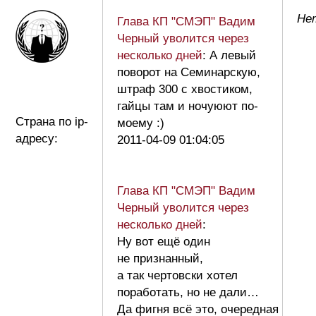
Не
Глава КП "СМЭП" Вадим
Черный уволится через
несколько дней
: А левый
поворот на Семинарскую,
штраф 300 с хвостиком,
гайцы там и ночуюют по-
Страна по ip-
моему :)
адресу:
2011-04-09 01:04:05
Глава КП "СМЭП" Вадим
Черный уволится через
несколько дней
:
Ну вот ещё один
не признанный,
а так чертовски хотел
поработать, но не дали…
Да фигня всё это, очередная