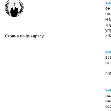
ки
он
по
и 
тр
уп
20
Страна по ip-адресу:
ки
вс
вх
20
ки
по
оч
св