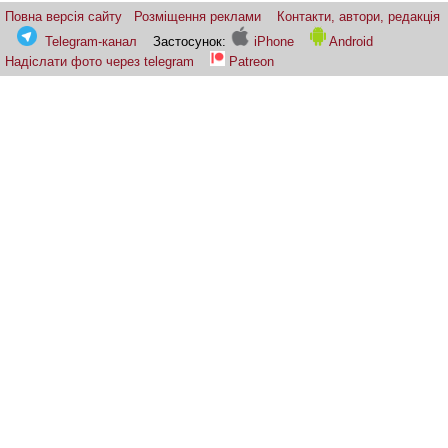
Повна версія сайту
Розміщення реклами
Контакти, автори, редакція
Telegram-канал
Застосунок:
iPhone
Android
Надіслати фото через telegram
Patreon