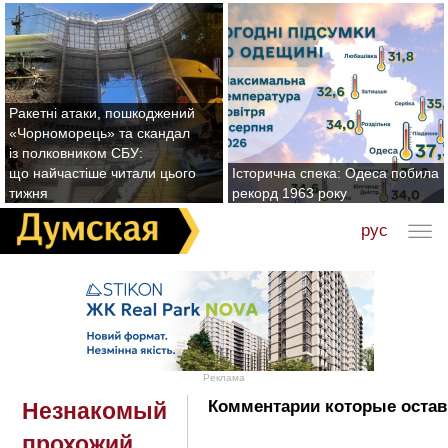
Ракетні атаки, пошкоджений
«Чорноморець» та скандал
із полковником СБУ:
що найчастіше читали цього
Історична спека: Одеса побила
тижня
рекорд 1963 року
рус
Реклама
Комментарии которые оста
Незнакомый
прохожий