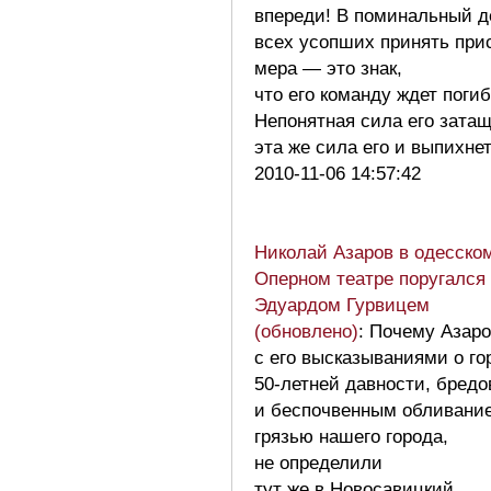
впереди! В поминальный д
всех усопших принять при
мера — это знак,
что его команду ждет погиб
Непонятная сила его зата
эта же сила его и выпихн
2010-11-06 14:57:42
Николай Азаров в одесско
Оперном театре поругался
Эдуардом Гурвицем
(обновлено)
: Почему Азар
с его высказываниями о го
50-летней давности, бред
и беспочвенным обливани
грязью нашего города,
не определили
тут же в Новосавицкий