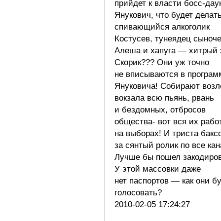
прийдет к власти босс-дау
Янукович, что будет делат
спивающийся алкоголик
Костусев, тунеядец сыноче
Алеша и хапуга — хитрый
Скорик??? Они уж точно
не вписываются в програм
Януковича! Собирают возл
вокзала всю пьянь, рвань
и бездомных, отбросов
общества- вот вся их рабо
на выборах! И триста бакс
за сянтый ролик по все ка
Лучше бы пошел закодиров
У этой массовки даже
нет паспортов — как они б
голосовать?
2010-02-05 17:24:27