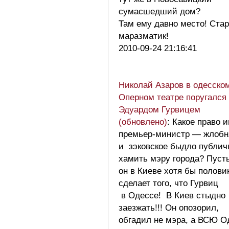
сумасшедший дом?
Там ему давно место! Ста
маразматик!
2010-09-24 21:16:41
Николай Азаров в одесско
Оперном театре поругался
Эдуардом Гурвицем
(обновлено)
: Какое право 
премьер-министр — жлобн
и зэковское быдло публич
хамить мэру города? Пуст
он в Киеве хотя бы полови
сделает того, что Гурвиц
в Одессе! В Киев стыдно
заезжать!!! Он опозорил,
обгадил не мэра, а ВСЮ О