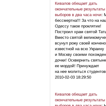
Кивалов обещает дать
окончательные результаты
выборов в два часа ночи
: 
бессмертна!!! За что на на
Одессу такое проклятие!
Построил храм святой Тат
Вместо святой великомуч
всунул рожу своей кончено
известной на всю Украину
и Москву своими похожде
дочки! Осквернить святын
ее мордой! Принуждает
на нее молиться студент
2010-02-03 18:29:50
Кивалов обещает дать
окончательные результаты
выборов в два часа ночи
: 