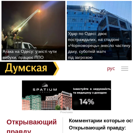
Удар по Одесі: двоє
постраждалих, на стадіоні
«Чорноморець» знесло частину
Атака на Одесу: у місті чути
даху, суботній матч
вибухи, працює ППО
під загрозою
рус
Реклама
Комментарии которые ос
Открывающий
Открывающий правду:
правду