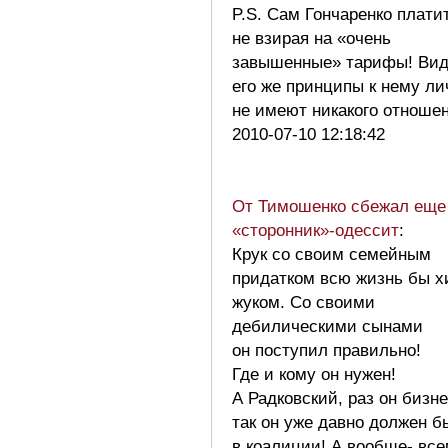
P.S. Сам Гончаренко платит
не взирая на «очень
завышенные» тарифы! Вид
его же принципы к нему ли
не имеют никакого отнош
2010-07-10 12:18:42
От Тимошенко сбежал еще
«сторонник»-одессит
:
Крук со своим семейным
придатком всю жизнь бы 
жуком. Со своими
дебилическими сынами
он поступил правильно!
Где и кому он нужен!
А Радковский, раз он бизн
так он уже давно должен б
в коалиции! А вообще- вс