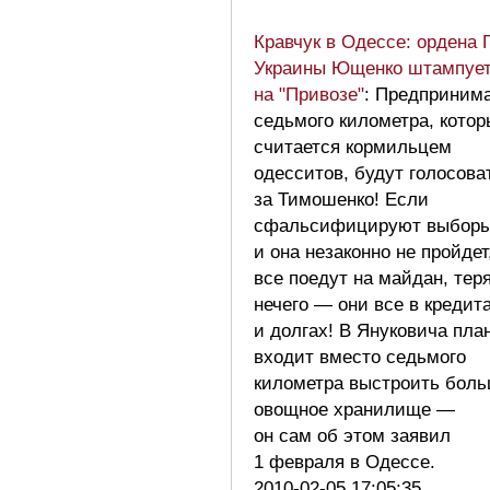
Кравчук в Одессе: ордена 
Украины Ющенко штампует,
на "Привозе"
: Предприним
седьмого километра, кото
считается кормильцем
одесситов, будут голосова
за Тимошенко! Если
сфальсифицируют выборы
и она незаконно не пройдет
все поедут на майдан, тер
нечего — они все в кредит
и долгах! В Януковича пла
входит вместо седьмого
километра выстроить бол
овощное хранилище —
он сам об этом заявил
1 февраля в Одессе.
2010-02-05 17:05:35