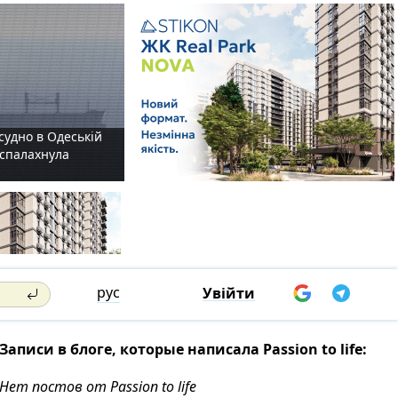
судно в Одеській
і спалахнула
рус
Увійти
Записи в блоге, которые написала Passion to life:
Нет постов от Passion to life