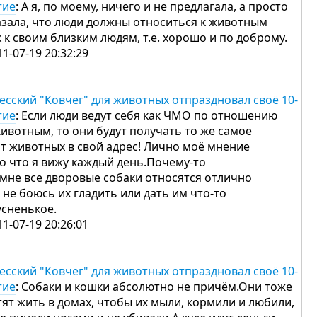
тие
: А я, по моему, ничего и не предлагала, а просто
азала, что люди должны относиться к животным
к к своим близким людям, т.е. хорошо и по доброму.
11-07-19 20:32:29
есский "Ковчег" для животных отпраздновал своё 10-
тие
: Если люди ведут себя как ЧМО по отношению
животным, то они будут получать то же самое
от животных в свой адрес! Лично моё мнение
то что я вижу каждый день.Почему-то
 мне все дворовые собаки относятся отлично
я не боюсь их гладить или дать им что-то
усненькое.
11-07-19 20:26:01
есский "Ковчег" для животных отпраздновал своё 10-
тие
: Собаки и кошки абсолютно не причём.Они тоже
тят жить в домах, чтобы их мыли, кормили и любили,