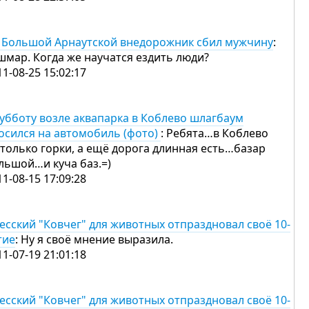
 Большой Арнаутской внедорожник сбил мужчину
:
шмар. Когда же научатся ездить люди?
11-08-25 15:02:17
субботу возле аквапарка в Коблево шлагбаум
осился на автомобиль (фото)
: Ребята…в Коблево
 только горки, а ещё дорога длинная есть…базар
льшой…и куча баз.=)
11-08-15 17:09:28
есский "Ковчег" для животных отпраздновал своё 10-
тие
: Ну я своё мнение выразила.
11-07-19 21:01:18
есский "Ковчег" для животных отпраздновал своё 10-