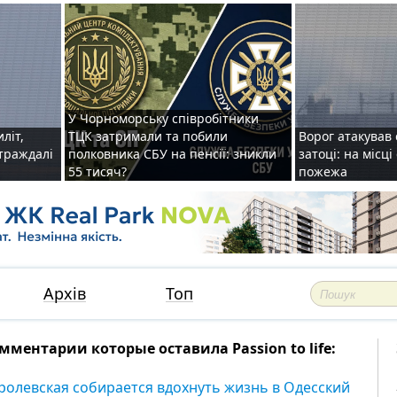
У Чорноморську співробітники
иліт,
ТЦК затримали та побили
Ворог атакував 
страждалі
полковника СБУ на пенсії: зникли
затоці: на місц
55 тисяч?
пожежа
Архів
Топ
мментарии которые оставила Passion to life:
ролевская собирается вдохнуть жизнь в Одесский