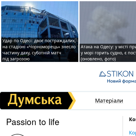
Удар по Одесі: двоє постраждалих,
на стадіоні «Чорноморець» знесло
Атака на Одесу: у місті пр
частину даху, суботній матч
у морі горить судно, є по
під загрозою
(оновлено, фото)
Матеріали
Passion to life
Ко
Ко