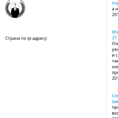
по
а 
20
Мэ
27
Страна по ip-адресу:
Он
уж
и 
та
он
пр
20
Се
(в
пр
вз