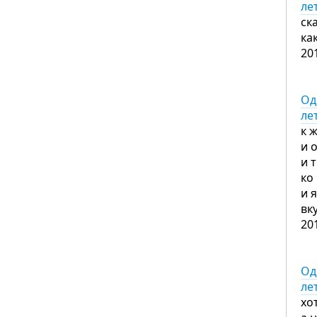
ле
ск
ка
20
Од
ле
к 
и 
и 
ко
и 
вк
20
Од
ле
хо