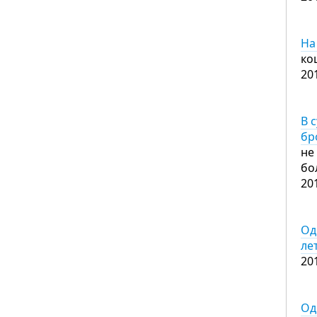
На
ко
20
В 
бр
не
бо
20
Од
ле
20
Од