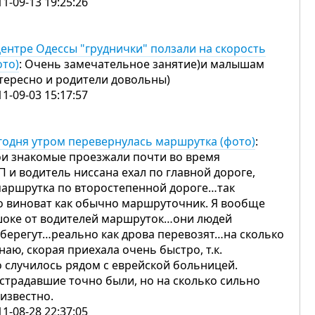
11-09-13 19:25:26
центре Одессы "груднички" ползали на скорость
ото)
: Очень замечательное занятие)и малышам
тересно и родители довольны)
11-09-03 15:17:57
годня утром перевернулась маршрутка (фото)
:
и знакомые проезжали почти во время
П и водитель ниссана ехал по главной дороге,
маршрутка по второстепенной дороге…так
о виноват как обычно маршруточник. Я вообще
шоке от водителей маршруток…они людей
 берегут…реально как дрова перевозят…на сколько
знаю, скорая приехала очень быстро, т.к.
о случилось рядом с еврейской больницей.
страдавшие точно были, но на сколько сильно
 известно.
11-08-28 22:37:05