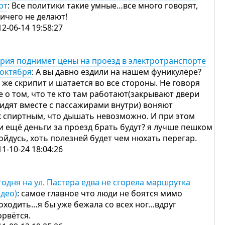
рт
: Все политики такие умные…все много говорят,
ничего не делают!
12-06-14 19:58:27
рия поднимет цены на проезд в электротранспорте
 октября
: А вы давно ездили на нашем фуникулёре?
 же скрипит и шатается во все стороны. Не говоря
е о том, что те кто там работают(закрывают двери
сидят вместе с пассажирами внутри) воняют
к спиртным, что дышать невозможно. И при этом
и ещё деньги за проезд брать будут? я лучше пешком
ойдусь, хоть полезней будет чем нюхать перегар.
11-10-24 18:04:26
годня на ул. Пастера едва не сгорела маршрутка
идео)
: самое главное что люди не боятся мимо
оходить…я бы уже бежала со всех ног…вдруг
орвётся.