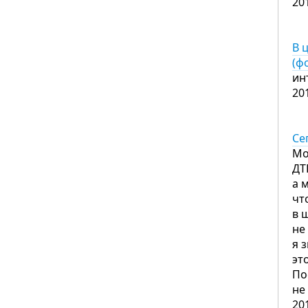
20
В 
(ф
ин
20
Се
Мо
ДТ
а 
чт
в 
не
я 
эт
По
не
20