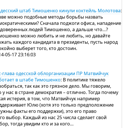
одесский штаб Тимошенко кинули коктейль Молотова
:
зве можно подобные методы борьбы назвать
мократическими? Сначала поджоги офиса, нападение
 доверенных людей Тимошенко, а дальше что…?
мошенко можно любить и не любить, но давайте
ажать каждого кандидата в президенты, пусть народ
окойно выберет того, кто достоин.
14-05-17 23:16:03
с-глава одесской облорганизации ПР Матвийчук
ботает в штабе Тимошенко
: В политике тяжело
зобраться, так как это грязное дело. Мы говорим,
о у нас в стране демократия – отлично. Тогда почему
кая истерия, в том, что Матвийчук например
ддерживает Юлю (хотя это только предположение
нужны факты его поддержки), это его право
его выбор. Каждый из нас 25 числа сделает свой
бор, тогда увидим кто и за кого…