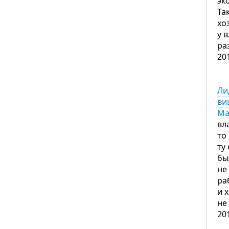
эк
Та
хо
у 
ра
20
Ли
ви
Ма
вл
то
ту
бы
не
ра
и 
не
20