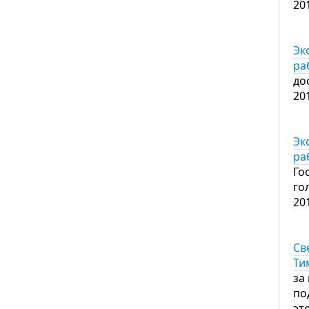
20
Эк
ра
до
20
Эк
ра
Го
го
20
Св
Ти
за
по
эт