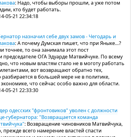
лакова
: Надо, чтобы выборы прошли, а уже потом
идим, кто будет работать.
14-05-21 22:34:18
бернатор назначил себе двух замов - Чегодарь и
лакова
: А почему Думская пишет, что при Яныке…?
ли точнее, то она занимала этот пост
и председателе ОГА Эдуарде Матвийчуке. По всему
дно, что новым властям стало не в моготу работать
дилетантами, вот возвращают обратно тех,
о разбирается в большей мере не в политике,
в экономике, что сейчас особо важно для области.
14-05-21 22:33:30
дер одесских "фронтовиков" уволен с должности
це-губернатора: "Возвращается команда
твийчука"
: Возвращение чиновников Матвийчука,
о, прежде всего намерение властей спасти