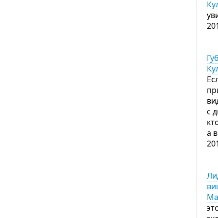
Ку
ув
20
Гу
Ку
Ес
пр
ви
с 
кт
а 
20
Ли
ви
Ма
эт