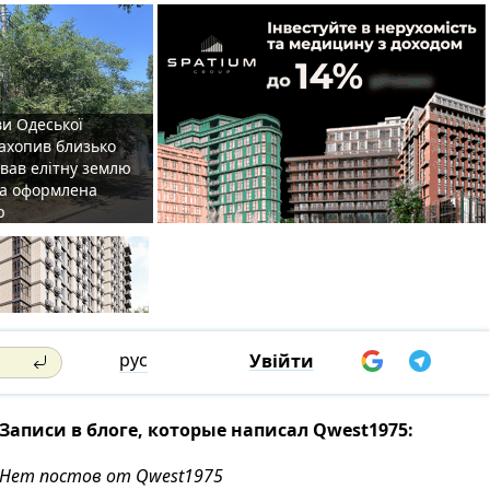
ви Одеської
захопив близько
овав елітну землю
на оформлена
р
рус
Увійти
Записи в блоге, которые написал Qwest1975:
Нет постов от Qwest1975