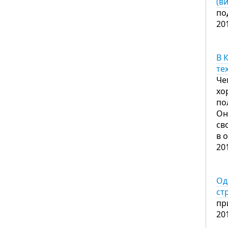
(в
по
20
В 
те
Че
хо
по
Он
св
в 
20
Од
ст
пр
20