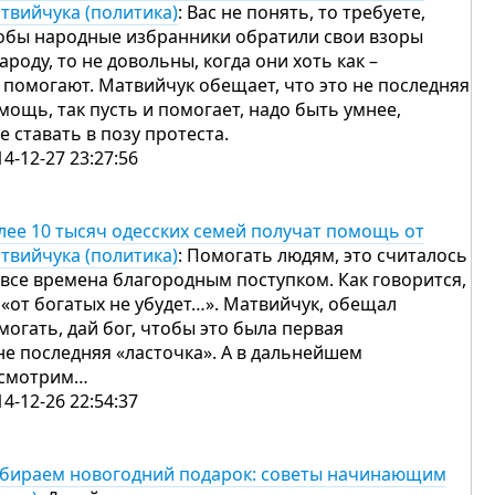
твийчука (политика)
: Вас не понять, то требуете,
обы народные избранники обратили свои взоры
народу, то не довольны, когда они хоть как –
 помогают. Матвийчук обещает, что это не последняя
мощь, так пусть и помогает, надо быть умнее,
не ставать в позу протеста.
14-12-27 23:27:56
лее 10 тысяч одесских семей получат помощь от
твийчука (политика)
: Помогать людям, это считалось
 все времена благородным поступком. Как говорится,
«от богатых не убудет…». Матвийчук, обещал
могать, дай бог, чтобы это была первая
не последняя «ласточка». А в дальнейшем
смотрим…
14-12-26 22:54:37
бираем новогодний подарок: советы начинающим