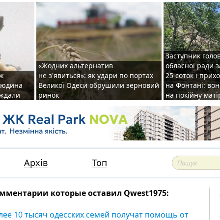
Заступник голо
«Жодних альтернатив
обласної ради 
аж
не з'явиться»: як удари по портах
25 соток і прих
 людина
Великої Одеси обрушили зерновий
на Фонтані: во
аждали
ринок
на покійну маті
Архів
Топ
мментарии которые оставил Qwest1975:
лее 10 тысяч одесских семей получат помощь от