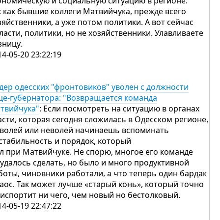
ономическую и социальную ситуацию в регионе.
к как бывшие коллеги Матвийчука, прежде всего
зяйственники, а уже потом политики. А вот сейчас
власти, политики, но не хозяйственники. Улавливаете
зницу.
14-05-20 23:22:19
дер одесских "фронтовиков" уволен с должности
це-губернатора: "Возвращается команда
твийчука"
: Если посмотреть на ситуацию в органах
асти, которая сегодня сложилась в Одесском регионе,
 волей или неволей начинаешь вспоминать
 стабильность и порядок, который
л при Матвийчуке. Не спорю, многое его команде
 удалось сделать, но было и много продуктивной
боты, чиновники работали, а что теперь один бардак
хаос. Так может лучше «старый конь», который точно
 испортит ни чего, чем новый но бестолковый.
14-05-19 22:47:22