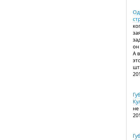
Од
ст
ко
за
за
он
А 
эт
шт
20
Гу
Ку
не
20
Гу