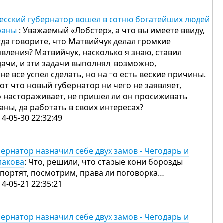
есский губернатор вошел в сотню богатейших людей
раны
: Уважаемый «Лобстер», а что вы имеете ввиду,
гда говорите, что Матвийчук делал громкие
явления? Матвийчук, насколько я знаю, ставил
дачи, и эти задачи выполнял, возможно,
 не все успел сделать, но на то есть веские причины.
вот что новый губернатор ни чего не заявляет,
о настораживает, не пришел ли он просиживать
аны, да работать в своих интересах?
14-05-30 22:32:49
бернатор назначил себе двух замов - Чегодарь и
лакова
: Что, решили, что старые кони борозды
 портят, посмотрим, права ли поговорка…
14-05-21 22:35:21
бернатор назначил себе двух замов - Чегодарь и