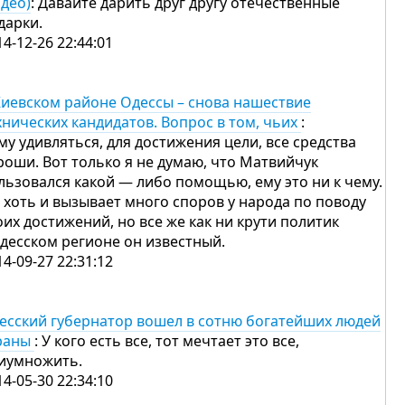
идео)
: Давайте дарить друг другу отечественные
дарки.
14-12-26 22:44:01
Киевском районе Одессы – снова нашествие
хнических кандидатов. Вопрос в том, чьих
:
му удивляться, для достижения цели, все средства
роши. Вот только я не думаю, что Матвийчук
льзовался какой — либо помощью, ему это ни к чему.
 хоть и вызывает много споров у народа по поводу
оих достижений, но все же как ни крути политик
одесском регионе он известный.
14-09-27 22:31:12
есский губернатор вошел в сотню богатейших людей
раны
: У кого есть все, тот мечтает это все,
иумножить.
14-05-30 22:34:10