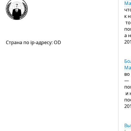
Ма
чт
к 
то
по
а 
20
Страна по ip-адресу: OD
Бо
Ма
во
— 
по
и 
по
20
Вы