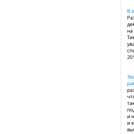
В 
Ра
де
на
Ти
ув
сп
20
Эк
ра
ра
чт
та
по
и 
и 
вы