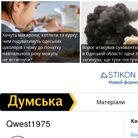
Хочуть макарони, котлети та курку:
чим годуватимуть одеських
школярів і чому до початку
Ворог атакував суховант
навчального року можуть
в Одеській області: одна
не встигнути?
загинула, ще троє постр
Матеріали
Qwest1975
Ко
Бо