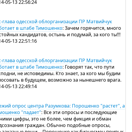
14-05-13 22:56:24
с-глава одесской облорганизации ПР Матвийчук
ботает в штабе Тимошенко
: Зачем горячится, много
стойных кандидатов, остынь и подумай, за кого ты!!!
14-05-13 22:51:16
с-глава одесской облорганизации ПР Матвийчук
ботает в штабе Тимошенко
: Говорят так, что пути
сподни, не исповедимы. Кто знает, за кого мы будим
лосовать в будущем, возможно за нынешнего врага.
14-05-13 22:49:14
ежий опрос центра Разумкова: Порошенко "растет", а
мошенко "падает"
: Все эти опросы и последующие
 ними цифры, это не более, чем фикция и обман
дсознания граждан. Обычно подобные опросы,
о заказные вещи… Порошенко как бизнесмен привык