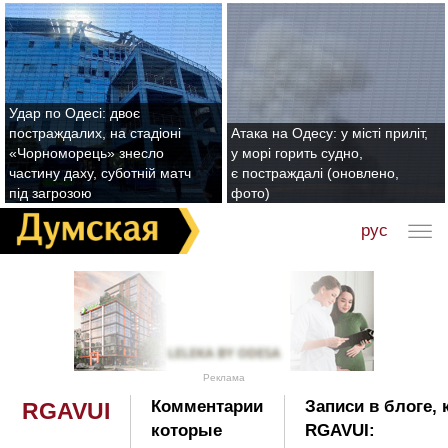
Удар по Одесі: двоє
постраждалих, на стадіоні
Атака на Одесу: у місті приліт,
«Чорноморець» знесло
у морі горить судно,
частину даху, суботній матч
є постраждалі (оновлено,
під загрозою
фото)
рус
Реклама
Комментарии
Записи в блоге,
RGAVUI
которые
RGAVUI: