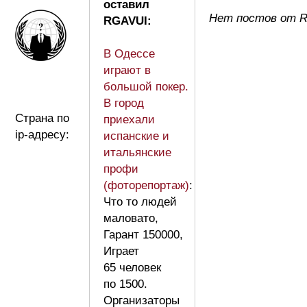
оставил
Нет постов от 
RGAVUI:
В Одессе
играют в
большой покер.
В город
Страна по
приехали
ip-адресу:
испанские и
итальянские
профи
(фоторепортаж)
:
Что то людей
маловато,
Гарант 150000,
Играет
65 человек
по 1500.
Организаторы