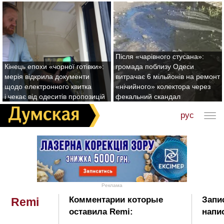
Після «чарівного стусана»:
Кінець епохи «чорної готівки»:
громада поблизу Одеси
мерія відкрила документи
витрачає 6 мільйонів на ремонт
щодо електронного квитка
«нічийного» колектора через
і чекає від одеситів пропозицій
фекальний скандал
рус
Реклама
Комментарии которые
Запи
Remi
оставила Remi:
напи