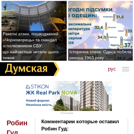
Ракетні атаки, пошкоджений
«Чорноморець» та скандал
із полковником СБУ:
що найчастіше читали цього
Історична спека: Одеса побила
тижня
рекорд 1963 року
рус
Реклама
Комментарии которые оставил
Робин
Робин Гуд:
Гуд