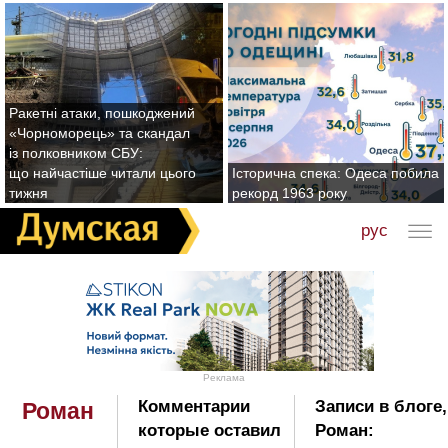
Ракетні атаки, пошкоджений
«Чорноморець» та скандал
із полковником СБУ:
що найчастіше читали цього
Історична спека: Одеса побила
тижня
рекорд 1963 року
рус
Реклама
Комментарии
Записи в блоге
Роман
которые оставил
Роман: