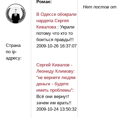
Роман:
Нет постов от
В Одессе обокрали
нардепа Сергея
Кивалова
: Украли
потому что кто то
боиться правды!!!
Страна
2009-10-26 16:37:07
по ip-
адресу:
Сергей Кивалов -
Леониду Климову:
"не вернете людям
деньги - будете
иметь проблемы"
:
Всё они вернут!
зачем им врать!!
2009-10-24 13:50:32