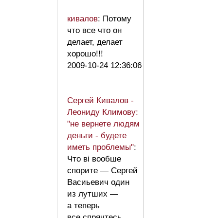
кивалов
: Потому
что все что он
делает, делает
хорошо!!!
2009-10-24 12:36:06
Сергей Кивалов -
Леониду Климову:
"не вернете людям
деньги - будете
иметь проблемы"
:
Что ві вообше
спорите — Сергей
Васиьевич один
из лутших —
а теперь
все спрячтесь