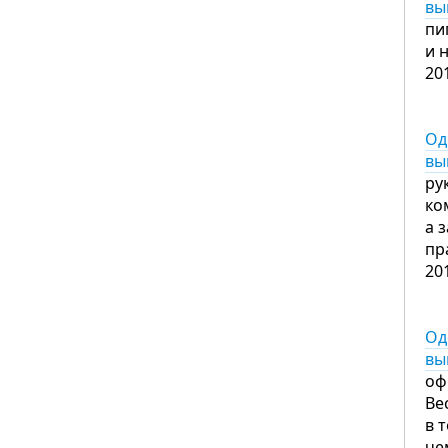
вы
пи
и 
20
Од
вы
ру
ко
а 
пр
20
Од
вы
оф
Ве
в 
че