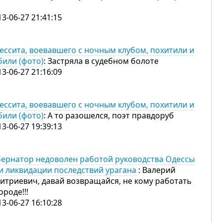
13-06-27 21:41:15
ессита, воевавшего с ночным клубом, похитили и
били (фото)
: Застряла в судебном болоте
13-06-27 21:16:09
ессита, воевавшего с ночным клубом, похитили и
били (фото)
: А то разошелся, поэт правдоруб
13-06-27 19:39:13
бернатор недоволен работой руководства Одессы
и ликвидации последствий урагана
: Валерий
итриевич, давай возвращайся, не кому работать
городе!!!
13-06-27 16:10:28