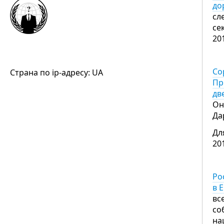
до
сл
се
20
Со
Страна по ip-адресу: UA
Пр
дв
Он
Да
Дл
20
Ро
в 
вс
со
на