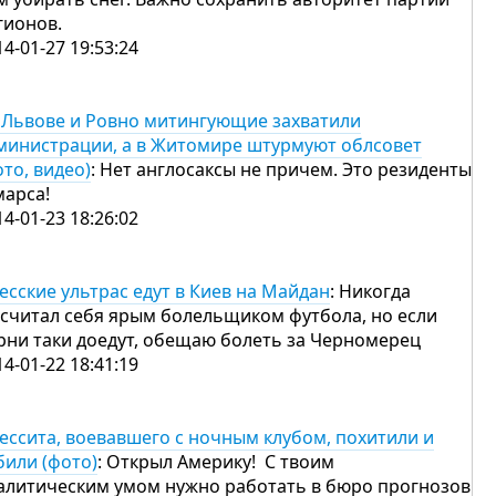
гионов.
14-01-27 19:53:24
 Львове и Ровно митингующие захватили
министрации, а в Житомире штурмуют облсовет
ото, видео)
: Нет англосаксы не причем. Это резиденты
марса!
14-01-23 18:26:02
есские ультрас едут в Киев на Майдан
: Никогда
 считал себя ярым болельщиком футбола, но если
рни таки доедут, обещаю болеть за Черномерец
14-01-22 18:41:19
ессита, воевавшего с ночным клубом, похитили и
били (фото)
: Открыл Америку! С твоим
алитическим умом нужно работать в бюро прогнозов