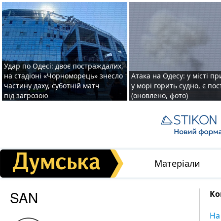
Удар по Одесі: двоє постраждалих,
на стадіоні «Чорноморець» знесло
Атака на Одесу: у місті пр
частину даху, суботній матч
у морі горить судно, є по
під загрозою
(оновлено, фото)
Матеріали
SAN
Ко
На