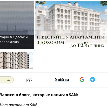
судно в Одеській
і спалахнула
рус
Увійти
Записи в блоге, которые написал SAN:
Нет постов от SAN