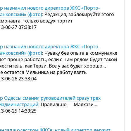
р назначил нового директора ЖКС «Порто-
анковский» (фото)
: Редакция, заблокируйте этого
смонавта, только воздух портит
13-06-27 07:38:17
р назначил нового директора ЖКС «Порто-
анковский» (фото)
: Чуваку без опыта в коммуналке
дет проще работать, если с ним рядом будет такой
меститель, как Терзи. Все у вас будет хорошо…
е остается Мельника на работу взять
13-06-26 23:33:04
р Одессы сменил руководителей сразу трех
йадминистраций
: Правильно — Малхази…
13-06-25 14:39:25
андал в одесском ЖКСе: новый директор держит