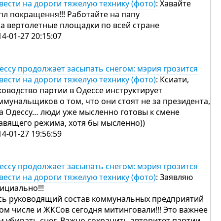
вести на дороги тяжелую технику (фото)
: Хавайте
пл покращення!!! Работайте на папу
на вертолетные площадки по всей стране
14-01-27 20:15:07
ессу продолжает засыпать снегом: мэрия грозится
вести на дороги тяжелую технику (фото)
: Ксиати,
ководство партии в Одессе инструктирует
ммунальщиков о том, что они стоят не за президента,
за Одессу… люди уже мысленно готовы к смене
авящего режима, хотя бы мысленно))
14-01-27 19:56:59
ессу продолжает засыпать снегом: мэрия грозится
вести на дороги тяжелую технику (фото)
: Заявляю
ициально!!!
сь руководящий состав коммунальных предприятий
том числе и ЖКСов сегодня митинговали!!! Это важнее
м убирать снег. Важно сохранить авторитет партии