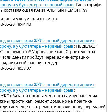
орону, а у бухгалтера – нервный срыв
: Где в тарифе
ть составляющая КАПИТАЛЬНЫЙ РЕМОНТ???
и тапки уже умерли от смеха
13-05-20 18:44:43
андал в одесском ЖКСе: новый директор держит
орону, а у бухгалтера – нервный срыв
: НЕ ДЕЛАЕТ
С кап.ремонты!! Управление кап. Строительства
и если деньги пройдут через администрацию
дрядчики выйгравшие тендер
13-05-20 18:39:37
андал в одесском ЖКСе: новый директор держит
орону, а у бухгалтера – нервный срыв
:
 ЖКС обязан, а органы местного самоуправления
лжны прости кап. ремонт дома, но на практике
 один дом еще не отремонтировали перед передачей