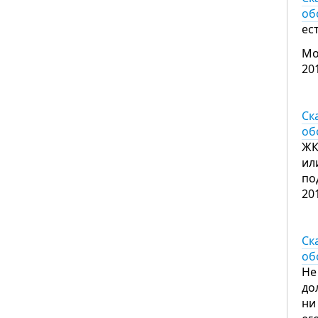
об
ес
Мо
20
Ск
об
ЖК
ил
по
20
Ск
об
Не
до
ни