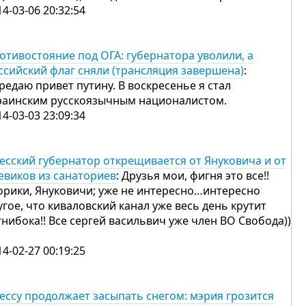
14-03-06 20:32:54
отивостояние под ОГА: губернатора уволили, а
ссийский флаг сняли (трансляция завершена)
:
редаю привет путину. В воскресенье я стал
раинским русскоязычным националистом.
14-03-03 23:09:34
есский губернатор открещивается от Януковича и от
евиков из санаториев
: Друзья мои, фигня это все!!
орики, Януковичи; уже не интересно…интересно
угое, что киваловский канал уже весь день крутит
гнибока!! Все сергей васильвич уже член ВО Свобода))
14-02-27 00:19:25
ессу продолжает засыпать снегом: мэрия грозится