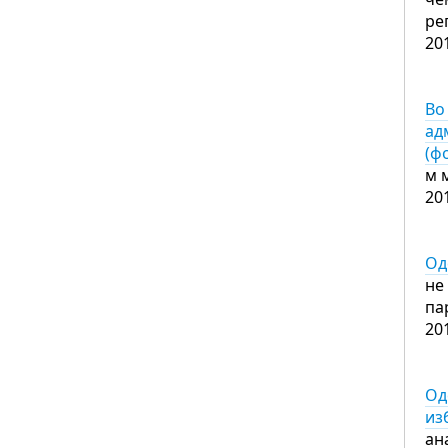
ре
20
Во
ад
(ф
м 
20
Од
не
па
20
Од
из
ан