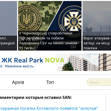
У Чорноморську співробітники
иліт,
ТЦК затримали та побили
Ворог атакував 
страждалі
полковника СБУ на пенсії: зникли
затоці: на місц
55 тисяч?
пожежа
Архів
Топ
мментарии которые оставил SAN:
 окраинах поселка Котовского появятся "золотые"