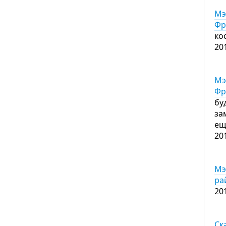
Мэ
Фр
ко
20
Мэ
Фр
бу
за
ещ
20
Мэ
ра
20
Ск