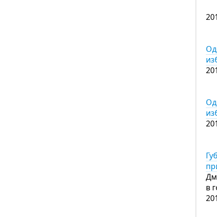
20
Од
из
20
Од
из
20
Гу
пр
Дм
в 
20