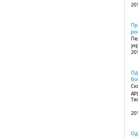
20
Пр
ро
Пе
ук
20
Од
бо
Ск
др
Тя
20
Од