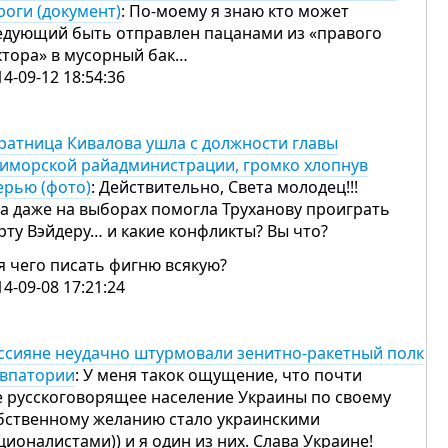
роги (документ)
: По-моему я знаю кто может
едующий быть отправлен пацанами из «правого
ктора» в мусорный бак…
14-09-12 18:54:36
ратница Кивалова ушла с должности главы
иморской райадминистрации, громко хлопнув
ерью (фото)
: Действительно, Света молодец!!!
а даже на выборах помогла Труханову проиграть
рту Вэйдеру… и какие конфликты? Вы что?
я чего писать фигню всякую?
14-09-08 17:21:24
ссияне неудачно штурмовали зенитно-ракетный полк
Евпатории
: У меня такок ощущение, что почти
е русскоговорящее население Украины по своему
бственному желанию стало украинскими
ционалистами)) и я один из них. Слава Украине!