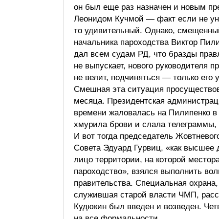
он был еще раз назначен и новым п
Леонидом Кучмой — факт если не ун
то удивительный. Однако, смещенны
начальника пароходства Виктор Пил
дал всем судам РД, что бразды прав
не выпускает, нового руководителя п
не велит, подчиняться — только его 
Смешная эта ситуация просуществов
месяца. Президентская администрац
времени жаловалась на Пилипенко в
хмурила брови и слала телеграммы, 
И вот тогда председатель Жовтневог
Совета Эдуард Гурвиц, «как высшее
лицо территории, на которой местор
пароходство», взялся выполнить во
правительства. Специальная охрана,
служившая старой власти ЧМП, расс
Кудюкин был введен и возведен. Чет
на все формальности…