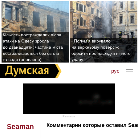
Кількість постраждалих після
атаки на Одесу зросла
«Полум'я вирувало
до дванадцяти: частина міста
на верхньому поверсі»:
досі залишається без світла
одесити про наслідки нічного
та води (оновлено)
удару
рус
Реклама
Комментарии которые оставил Sea
Seaman