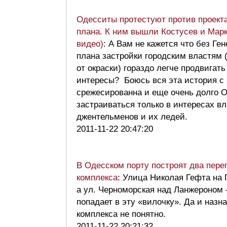
Одесситы протестуют против проекта
плана. К ним вышли Костусев и Марк
видео)
: А Вам не кажется что без Ге
плана застройки городским властям 
от окраски) гораздо легче продвигать
интересы? Боюсь вся эта история с
срежесированна и еще очень долго О
застраиваться только в интересах в
джентельменов и их ледей.
2011-11-22 20:47:20
В Одесском порту построят два пере
комплекса
: Улица Николая Гефта на
а ул. Черноморская над Ланжероном 
попадает в эту «вилочку». Да и назн
комплекса не понятно.
2011-11-22 20:21:32