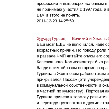
профессии и вышеперечисленным в
не принимаю участия с 1997 года, а 
Вам и этого не понять.
2011-12-23 14:25:59
Эдуард Гурвиц — Великий и Ужасны
Ваш мозг ЕЩЕ не включился, надеюс
возрастных причин. По поводу роли г
в развале ЧМП читайте опусы его со
Капелюшного. Комиссионторг был ра
бандитским образом во времена пра
Гурвица в Жовтневом районе таким-
прикрывался Пассаж (эти учережден
в коммунальной собственности и ок
в частной по кумовству). Портовая а
Гурвица привела к тормозу развития
и переходу грузопотока в другие стр
хоть один миллионник в мире, где о