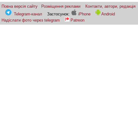
Повна версія сайту
Розміщення реклами
Контакти, автори, редакція
Telegram-канал
Застосунок:
iPhone
Android
Надіслати фото через telegram
Patreon