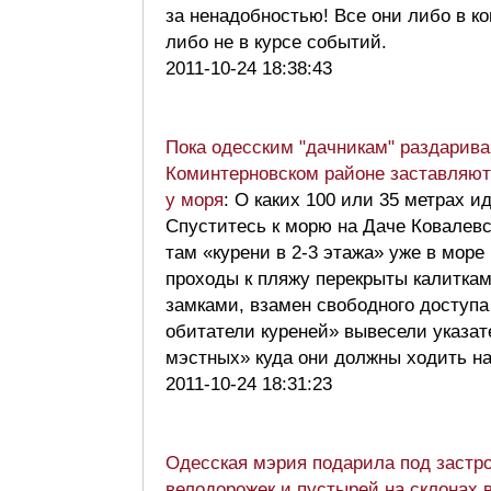
за ненадобностью! Все они либо в к
либо не в курсе событий.
2011-10-24 18:38:43
Пока одесским "дачникам" раздарива
Коминтерновском районе заставляют
у моря
: О каких 100 или 35 метрах и
Спуститесь к морю на Даче Ковалев
там «курени в 2-3 этажа» уже в мор
проходы к пляжу перекрыты калитка
замками, взамен свободного доступ
обитатели куреней» вывесели указат
мэстных» куда они должны ходить н
2011-10-24 18:31:23
Одесская мэрия подарила под застро
велодорожек и пустырей на склонах 