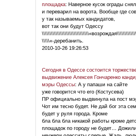
площадка
: Наверное кусок ограды снял
и переварил на ворота. Вообще где со
у так называемых кандидатов,
вот так они будут Одессу
\\\\\\\\\\\\\\\\\\\\\\\\\\\\\\\«возрождая\\\\\\\\\\\\\\
\\\\\«-деребанить.
2010-10-26 19:26:53
Сегодня в Одессе состоится торжеств
выдвижение Алексея Гончаренко канди
мэры Одессы
: А у папаши на сайте
уже говорится что его (Костусева)
ПР официально выдвинула на пост мэ
Чот им тесно будет. Не дай бог эта се
будет у руля города. Кроме
бла бла бла никакой работы кроме дет
площадок по городу не будет… Дожили
неужели одесситы слепые. Жаль люд