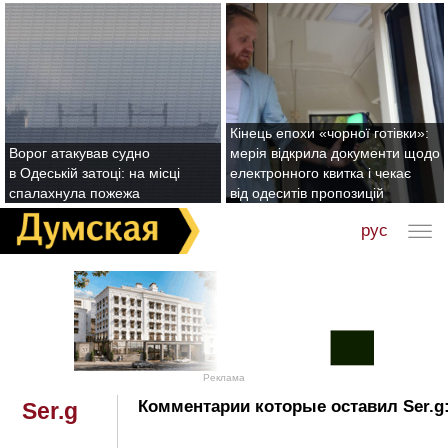
Кінець епохи «чорної готівки»:
Ворог атакував судно
мерія відкрила документи щодо
в Одеській затоці: на місці
електронного квитка і чекає
спалахнула пожежа
від одеситів пропозицій
рус
Реклама
Комментарии которые оставил Ser.g
Ser.g