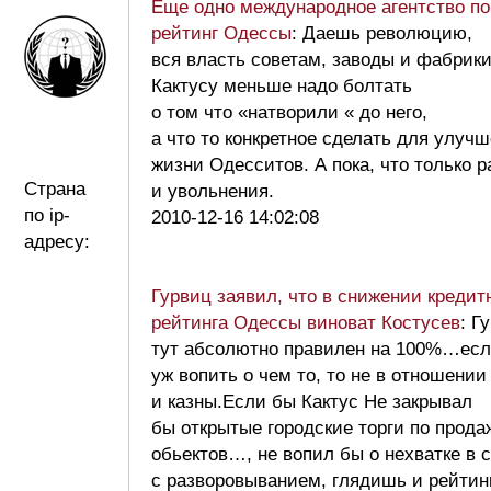
Еще одно международное агентство п
рейтинг Одессы
: Даешь революцию,
вся власть советам, заводы и фабрики
Кактусу меньше надо болтать
о том что «натворили « до него,
а что то конкретное сделать для улуч
жизни Одесситов. А пока, что только р
Страна
и увольнения.
по ip-
2010-12-16 14:02:08
адресу:
Гурвиц заявил, что в снижении кредит
рейтинга Одессы виноват Костусев
: Г
тут абсолютно правилен на 100%…ес
уж вопить о чем то, то не в отношении
и казны.Если бы Кактус Не закрывал
бы открытые городские торги по прода
обьектов…, не вопил бы о нехватке в 
с разворовыванием, глядишь и рейтин