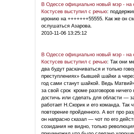
В Одессе официально новый мэр - на 
Костусев выступил с речью
: поддерж
иронию на +++++++55555. Как же он с
ослушаться Азарова.
2010-11-06 13:25:12
В Одессе официально новый мэр - на 
Костусев выступил с речью
: Так они 
два будут раскачиваться и только гово
преступлениях» бывшей шайки а чере
год сами станут шайкой. Ведь Матвий
за свой срок кроме разговоров ничего 
достичь или сделать для области — за
работает Н.Скорик и его команда. Так 
повторение пройденного. А вот про ра
он напрасно сказал — чот по его дейс
созидания не видно, только революци
приумножил что было сделано хороше