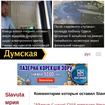
Після «чарівного стусана»:
Кінець епохи «чорної готівки»:
громада поблизу Одеси
мерія відкрила документи
витрачає 6 мільйонів на ремонт
щодо електронного квитка
«нічийного» колектора через
і чекає від одеситів пропозицій
фекальний скандал
рус
Реклама
Комментарии которые оставил Slav
Slavuta
мрия
"Айленды" наши! США передали Украи