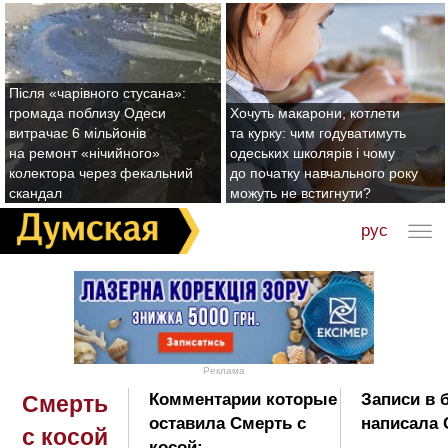
Після «чарівного стусана»:
громада поблизу Одеси
Хочуть макарони, котлети
витрачає 6 мільйонів
та курку: чим годуватимуть
на ремонт «нічийного»
одеських школярів і чому
колектора через фекальний
до початку навчального року
скандал
можуть не встигнути?
рус
Реклама
Комментарии которые
Записи в 
Смерть
оставила Смерть с
написала 
с косой
косой: