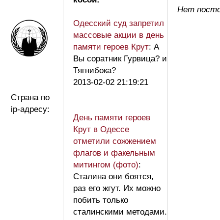
Нет посто
Одесский суд запретил
массовые акции в день
памяти героев Крут
: А
Вы соратник Гурвица? и
Тягнибока?
2013-02-02 21:19:21
Страна по
ip-адресу:
День памяти героев
Крут в Одессе
отметили сожжением
флагов и факельным
митингом (фото)
:
Сталина они боятся,
раз его жгут. Их можно
побить только
сталинскими методами.