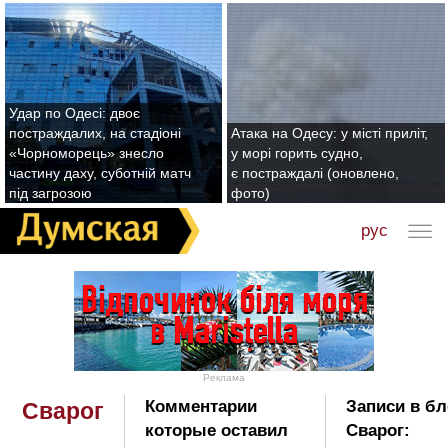
Удар по Одесі: двоє
постраждалих, на стадіоні
Атака на Одесу: у місті приліт,
«Чорноморець» знесло
у морі горить судно,
частину даху, суботній матч
є постраждалі (оновлено,
під загрозою
фото)
рус
Реклама
Комментарии
Записи в бл
Сварог
которые оставил
Сварог: