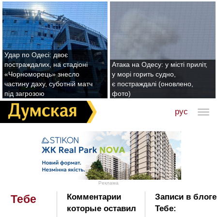
Удар по Одесі: двоє
постраждалих, на стадіоні
Атака на Одесу: у місті приліт,
«Чорноморець» знесло
у морі горить судно,
частину даху, суботній матч
є постраждалі (оновлено,
під загрозою
фото)
рус
Реклама
Комментарии
Записи в блоге
Тебе
которые оставил
Тебе: