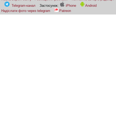
Telegram-канал
Застосунок:
iPhone
Android
Надіслати фото через telegram
Patreon