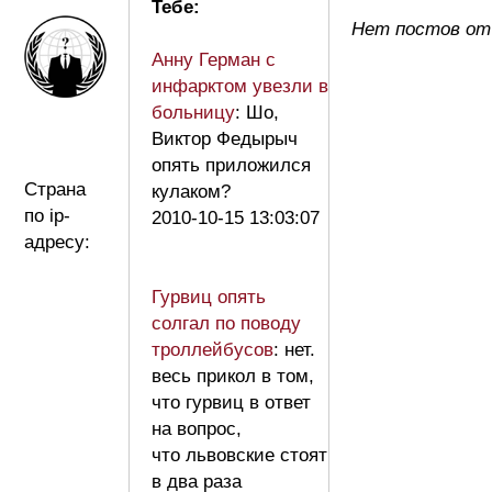
Тебе:
Нет постов от
Анну Герман с
инфарктом увезли в
больницу
: Шо,
Виктор Федырыч
опять приложился
Страна
кулаком?
по ip-
2010-10-15 13:03:07
адресу:
Гурвиц опять
солгал по поводу
троллейбусов
: нет.
весь прикол в том,
что гурвиц в ответ
на вопрос,
что львовские стоят
в два раза