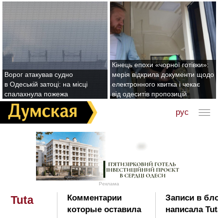
Кінець епохи «чорної готівки»:
Ворог атакував судно
мерія відкрила документи щодо
в Одеській затоці: на місці
електронного квитка і чекає
спалахнула пожежа
від одеситів пропозицій
рус
Реклама
Комментарии
Записи в бл
Tuta
которые оставила
написала Tut