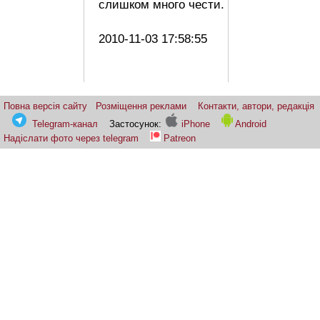
слишком много чести.
2010-11-03 17:58:55
Повна версія сайту
Розміщення реклами
Контакти, автори, редакція
Telegram-канал
Застосунок:
iPhone
Android
Надіслати фото через telegram
Patreon