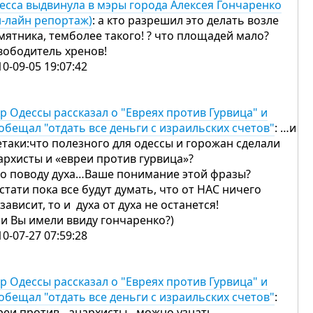
есса выдвинула в мэры города Алексея Гончаренко
н-лайн репортаж)
: а кто разрешил это делать возле
мятника, темболее такого! ? что площадей мало?
вободитель хренов!
10-09-05 19:07:42
р Одессы рассказал о "Евреях против Гурвица" и
обещал "отдать все деньги с израильских счетов"
: …и
етаки:что полезного для одессы и горожан сделали
архисты и «евреи против гурвица»?
по поводу духа…Ваше понимание этой фразы?
кстати пока все будут думать, что от НАС ничего
 зависит, то и духа от духа не останется!
ли Вы имели ввиду гончаренко?)
10-07-27 07:59:28
р Одессы рассказал о "Евреях против Гурвица" и
обещал "отдать все деньги с израильских счетов"
:
реи против…анархисты…можно узнать