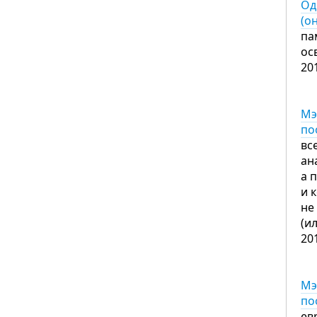
Од
(о
па
ос
20
Мэ
по
вс
ан
а 
и 
не
(и
20
Мэ
по
ев