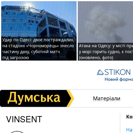
Удар по Одесі: двоє постраждалих,
на стадіоні «Чорноморець» знесло
Атака на Одесу: у місті пр
частину даху, суботній матч
у морі горить судно, є по
під загрозою
(оновлено, фото)
Матеріали
VINSENT
Ко
На