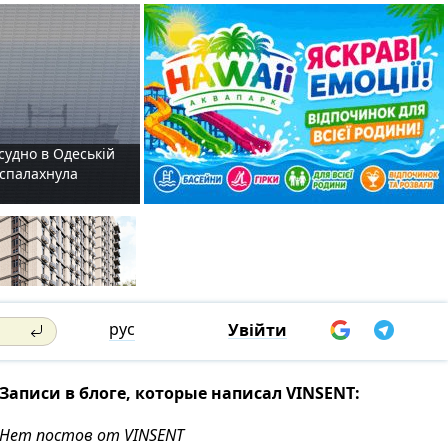
судно в Одеській
і спалахнула
рус
Увійти
Записи в блоге, которые написал VINSENT:
Нет постов от VINSENT