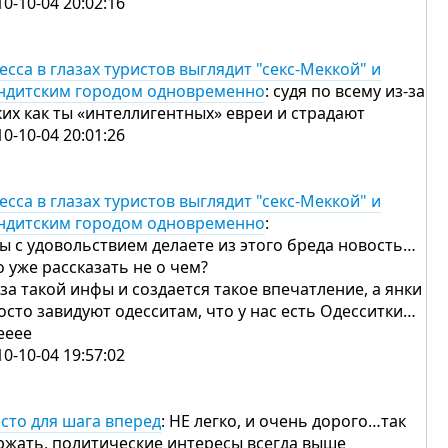
10-10-04 20:02:16
есса в глазах туристов выглядит "секс-Меккой" и
ндитским городом одновременно
: судя по всему из-за
ких как ты «интеллигентных» евреи и страдают
10-10-04 20:01:26
есса в глазах туристов выглядит "секс-Меккой" и
ндитским городом одновременно
:
вы с удовольствием делаете из этого бреда новость…
о уже рассказать не о чем?
-за такой инфы и создается такое впечатление, а янки
осто завидуют одесситам, что у нас есть Одесситки…
ееее
10-10-04 19:57:02
сто для шага вперед
: НЕ легко, и очень дорого…так
ржать, политические интересы всегда выше