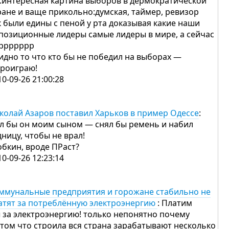
..интересная картина выборов в дермократической
ране и ваще прикольно:думская, таймер, ревизор
к были едины с пеной у рта доказывая какие наши
позиционные лидеры самые лидеры в мире, а сейчас
ррррррр
идно то что кто бы не победил на выборах —
проиграю!
10-09-26 21:00:28
колай Азаров поставил Харьков в пример Одессе
:
л бы он моим сыном — снял бы ремень и набил
дницу, чтобы не врал!
добкин, вроде ПРаст?
10-09-26 12:23:14
ммунальные предприятия и горожане стабильно не
атят за потреблённую электроэнергию
: Платим
 за электроэнергию! только непонятно почему
 том что строила вся страна зарабатывают несколько