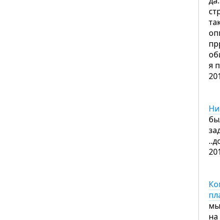
да
ст
та
оп
пр
об
я 
20
Ни
бы
за
..
20
Ко
пл
мы
на