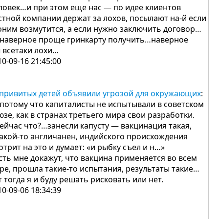
ловек…и при этом еще нас — по идее клиентов
стной компании держат за лохов, посылают на-й если
оним возмутится, а если нужно заключить договор…
 наверное проще гринкарту получить…наверное
 всетаки лохи…
10-09-16 21:45:00
привитых детей объявили угрозой для окружающих
:
 потому что капиталисты не испытывали в советском
юзе, как в странах третьего мира свои разработки.
сейчас что?…занесли капусту — вакцинация такая,
какой-то англичанен, индийского происхождения
отрит на это и думает: «и рыбку съел и н…»
сть мне докажут, что вакцина применяется во всем
ре, прошла такие-то испытания, результаты такие…
т тогда я и буду решать рисковать или нет.
10-09-06 18:34:39