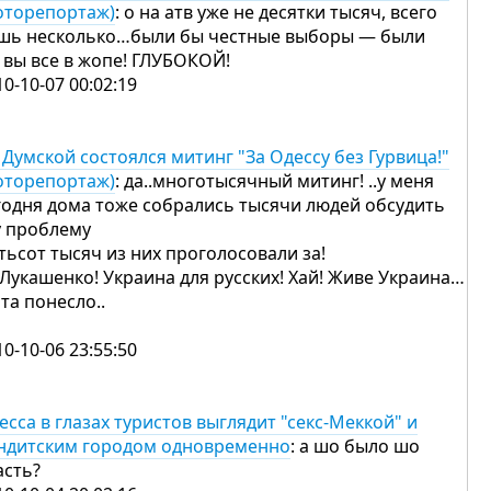
оторепортаж)
: о на атв уже не десятки тысяч, всего
шь несколько…были бы честные выборы — были
 вы все в жопе! ГЛУБОКОЙ!
10-10-07 00:02:19
 Думской состоялся митинг "За Одессу без Гурвица!"
оторепортаж)
: да..многотысячный митинг! ..у меня
годня дома тоже собрались тысячи людей обсудить
у проблему
тьсот тысяч из них проголосовали за!
 Лукашенко! Украина для русских! Хай! Живе Украина…
та понесло..
10-10-06 23:55:50
есса в глазах туристов выглядит "секс-Меккой" и
ндитским городом одновременно
: а шо было шо
асть?