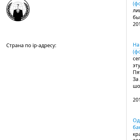
(ф
ли
бы
20
На
Страна по ip-адресу:
(ф
се
эт
Пя
За
шо
20
Од
ба
кр