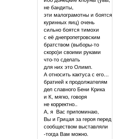
ибо донецкие клоуны (увы,
не бандиты,
эти малограмотны и боятся
куринных яиц) очень
сильно боятся тимохи
с её днепропетровским
братством (выборы-то
скоро)и своими руками
что-то сделать
для них это Олимп.
А относить кактуса с его…
братией к продолжателям
дел славного Бени Крика
и К, мягко, говоря
не корректно..
А, я Вас припоминаю,
Вы и Грицая за героя перед
сообществом выставляли
-тогда Вам можно.