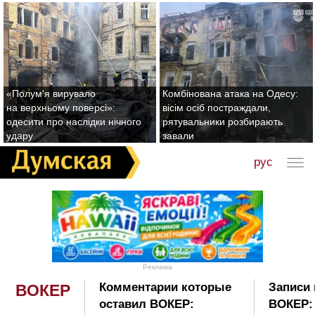
«Полум'я вирувало
Комбінована атака на Одесу:
на верхньому поверсі»:
вісім осіб постраждали,
одесити про наслідки нічного
рятувальники розбирають
удару
завали
рус
Реклама
Комментарии которые
Записи 
ВОКЕР
оставил ВОКЕР:
ВОКЕР: