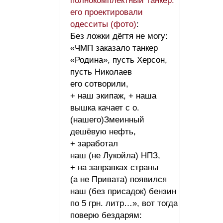
полнокомплектный танкер:
его проектировали
одесситы (фото)
:
Без ложки дёгтя не могу:
«ЧМП заказало танкер
«Родина», пусть Херсон,
пусть Николаев
его сотворили,
+ наш экипаж, + наша
вышка качает с о.
(нашего)Змеинный
дешёвую нефть,
+ заработал
наш (не Лукойла) НПЗ,
+ на заправках страны
(а не Привата) появился
наш (без присадок) бензин
по 5 грн. литр…», вот тогда
поверю бездарям: