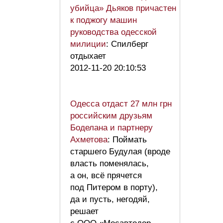
убийца» Дьяков причастен
к поджогу машин
руководства одесской
милиции
: Спилберг
отдыхает
2012-11-20 20:10:53
Одесса отдаст 27 млн грн
российским друзьям
Боделана и партнеру
Ахметова
: Поймать
старшего Будулая (вроде
власть поменялась,
а он, всё прячется
под Питером в порту),
да и пусть, негодяй,
решает