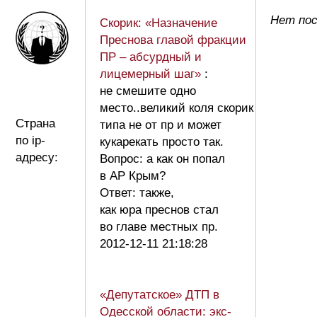
Нет по
Скорик: «Назначение
Преснова главой фракции
ПР – абсурдный и
лицемерный шаг»
:
не смешите одно
место..великий коля скорик
Страна
типа не от пр и может
по ip-
кукарекать просто так.
адресу:
Вопрос: а как он попал
в АР Крым?
Ответ: также,
как юра преснов стал
во главе местных пр.
2012-12-11 21:18:28
«Депутатское» ДТП в
Одесской области: экс-