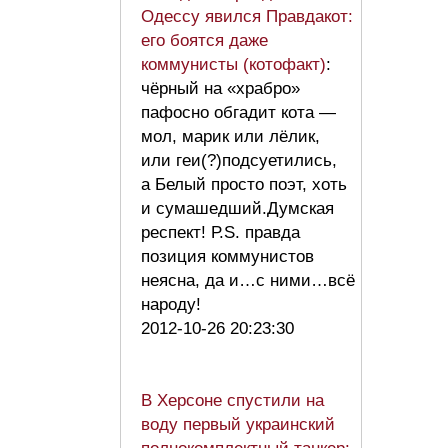
Одессу явился Правдакот:
его боятся даже
коммунисты (котофакт)
:
чёрный на «храбро»
пафосно обгадит кота —
мол, марик или лёлик,
или геи(?)подсуетились,
а Белый просто поэт, хоть
и сумашедший.Думская
респект! Р.S. правда
позиция коммунистов
неясна, да и…с ними…всё
народу!
2012-10-26 20:23:30
В Херсоне спустили на
воду первый украинский