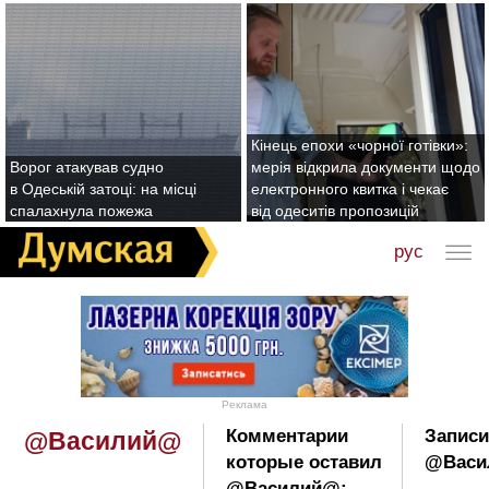
Кінець епохи «чорної готівки»:
Ворог атакував судно
мерія відкрила документи щодо
в Одеській затоці: на місці
електронного квитка і чекає
спалахнула пожежа
від одеситів пропозицій
рус
Реклама
Комментарии
Записи
@Василий@
которые оставил
@Васи
@Василий@: