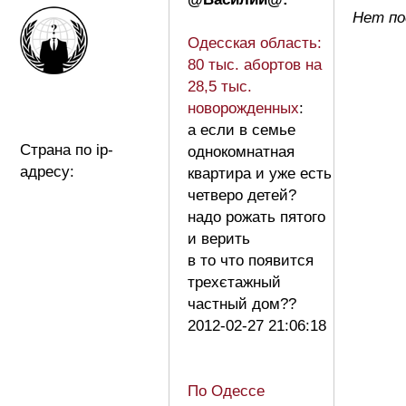
Нет п
Одесская область:
80 тыс. абортов на
28,5 тыс.
новорожденных
:
а если в семье
Страна по ip-
однокомнатная
адресу:
квартира и уже есть
четверо детей?
надо рожать пятого
и верить
в то что появится
трехєтажный
частный дом??
2012-02-27 21:06:18
По Одессе