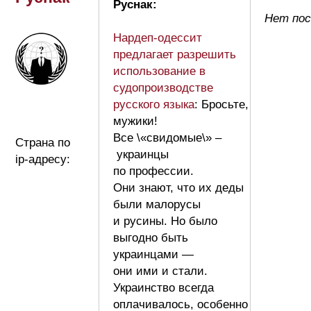
Руснак:
Нет пос
Нардеп-одессит
предлагает разрешить
использование в
судопроизводстве
русского языка
: Бросьте,
мужики!
Все \«свидомые\» –
Страна по
украинцы
ip-адресу:
по профессии.
Они знают, что их деды
были малорусы
и русины. Но было
выгодно быть
украинцами —
они ими и стали.
Украинство всегда
оплачивалось, особенно