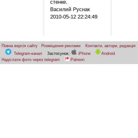
стенке.
Василий Руснак
2010-05-12 22:24:49
Повна версія сайту
Розміщення реклами
Контакти, автори, редакція
Telegram-канал
Застосунок:
iPhone
Android
Надіслати фото через telegram
Patreon