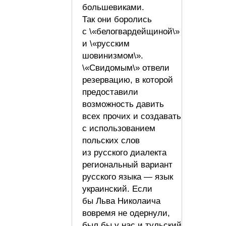
большевиками.
Так они боролись
с \«белогвардейщиной\»
и \«русским
шовинизмом\».
\«Свидомым\» отвели
резервацию, в которой
предоставили
возможность давить
всех прочих и создавать
с использованием
польских слов
из русского диалекта
региональный вариант
русского языка — язык
украинский. Если
бы Льва Николаича
вовремя не одернули,
был бы у нас и тульский