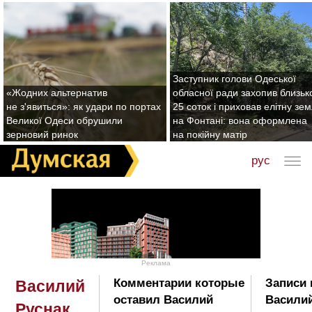
Заступник голови Одеської
«Жодних альтернатив
обласної ради захопив близьк
не з'явиться»: як удари по портах
25 соток і приховав елітну зе
Великої Одеси обрушили
на Фонтані: вона оформлена
зерновий ринок
на покійну матір
рус
Реклама
Комментарии которые
Записи 
Василий
оставил Василий
Василий
Руснак