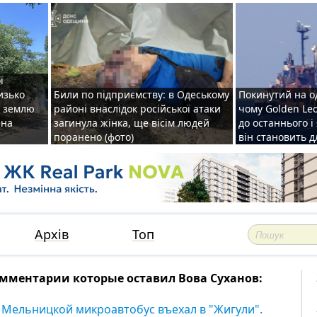
ї
изько
Били по підприємству: в Одеському
Покинутий на о
у землю
районі внаслідок російської атаки
чому Golden Le
ена
загинула жінка, ще вісім людей
до останнього і
поранено (фото)
він становить 
Архів
Топ
мментарии которые оставил Вова Суханов:
 Мельницкой микроавтобус въехал в "Жигули".