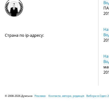
Во
ПА
20
На
Во
Страна по ip-адресу:
20
На
Во
ма
20
© 2008-2026 Думська
Реклама
Контакти, автори, редакція
Вибори в Одесі 2