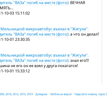
дитель "ВАЗа" погиб на месте (фото)
: ВЕЧНАЯ
МЯТЬ…
11-10-03 15:11:02
 Мельницкой микроавтобус въехал в "Жигули".
дитель "ВАЗа" погиб на месте (фото)
: а что он делал?
11-10-01 23:30:35
 Мельницкой микроавтобус въехал в "Жигули".
дитель "ВАЗа" погиб на месте (фото)
: знал его!!!
шина не его он ее взял у друга-покататся!
11-10-01 15:33:12
009, 2010
,
2012
,
2015
,
2019
Довідник
Мобільна версія
Надіслати новину через 