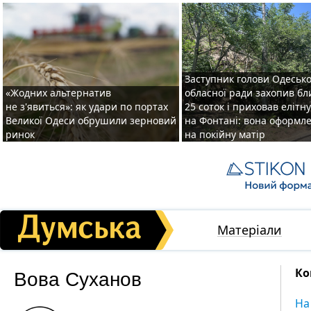
Заступник голови Одесько
«Жодних альтернатив
обласної ради захопив бл
не з'явиться»: як удари по портах
25 соток і приховав елітн
Великої Одеси обрушили зерновий
на Фонтані: вона оформл
ринок
на покійну матір
Матеріали
Вова Суханов
Ко
На