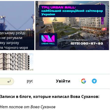
деському рейді:
o не рятували
 яку загрозу
для Чорного моря
рус
Увійти
Записи в блоге, которые написал Вова Суханов:
Нет постов от Вова Суханов