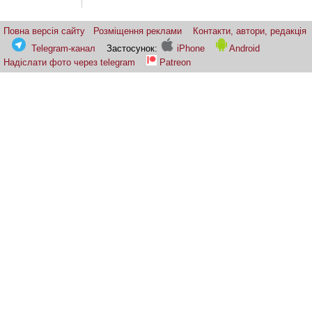
Повна версія сайту
Розміщення реклами
Контакти, автори, редакція
Telegram-канал
Застосунок:
iPhone
Android
Надіслати фото через telegram
Patreon