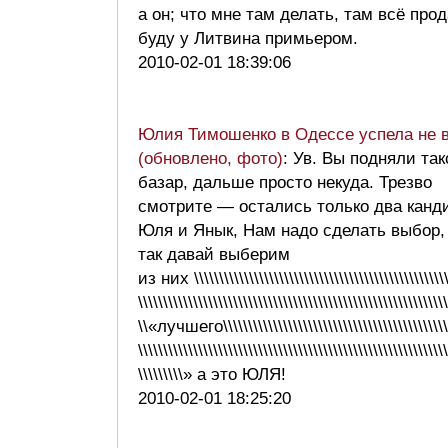
а он; что мне там делать, там всё прод
буду у Литвина примьером.
2010-02-01 18:39:06
Юлия Тимошенко в Одессе успела не 
(обновлено, фото)
: Ув. Вы подняли так
базар, дальше просто некуда. Трезво
смотрите — остались только два канд
Юля и Янык, Нам надо сделать выбор,
так давай выберим
из них \\\\\\\\\\\\\\\\\\\\\\\\\\\\\\\\\\\\\\\\\\\\\\\\\\\
\\\\\\\\\\\\\\\\\\\\\\\\\\\\\\\\\\\\\\\\\\\\\\\\\\\\\\\\\\\\\\
\\«лучшего\\\\\\\\\\\\\\\\\\\\\\\\\\\\\\\\\\\\\\\\\\\\\\
\\\\\\\\\\\\\\\\\\\\\\\\\\\\\\\\\\\\\\\\\\\\\\\\\\\\\\\\\\\\\\
\\\\\\\\\» а это ЮЛЯ!
2010-02-01 18:25:20