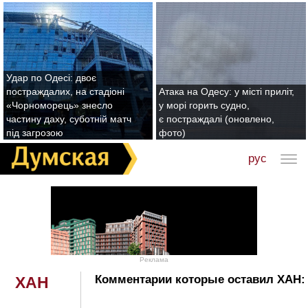
Удар по Одесі: двоє
постраждалих, на стадіоні
Атака на Одесу: у місті приліт,
«Чорноморець» знесло
у морі горить судно,
частину даху, суботній матч
є постраждалі (оновлено,
під загрозою
фото)
рус
Реклама
Комментарии которые оставил XAH:
XAH