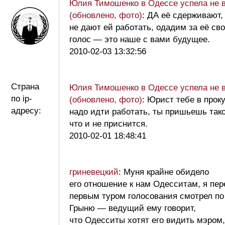
Юлия Тимошенко в Одессе успела не 
(обновлено, фото)
: ДА её сдерживают,
не дают ей работать, одадим за её св
голос — это наше с вами будущее.
2010-02-03 13:32:56
Страна
Юлия Тимошенко в Одессе успела не 
по ip-
(обновлено, фото)
: Юрист тебе в прок
адресу:
надо идти работать, ты пришьешь тако
что и не приснится.
2010-02-01 18:48:41
гриневецкий
: Муня крайне обидело
его отношение к нам Одесситам, я пер
первым туром голосования смотрел по
Грыню — ведущий ему говорит,
что Одесситы хотят его видить мэром,