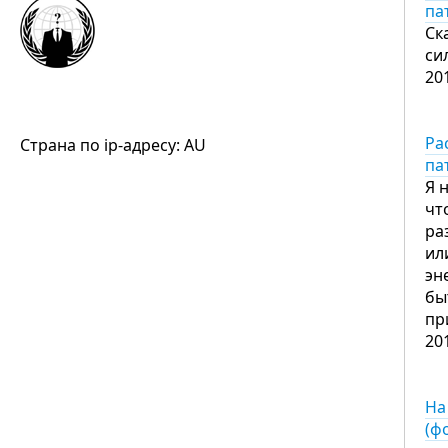
па
Ск
си
20
Ра
Страна по ip-адресу: AU
па
Я 
чт
ра
ил
эн
бы
пр
20
На
(ф