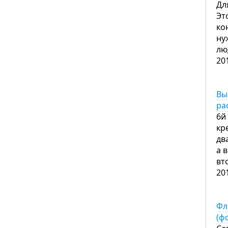
Дл
Эт
ко
ну
лю
20
Вы
ра
6й
кр
дв
а 
вт
20
Фл
(ф