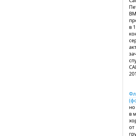
Са
Пе
ВМ
пр
в 
ко
се
ак
за
сп
С
20
Фл
(ф
но
в 
хо
от
гр