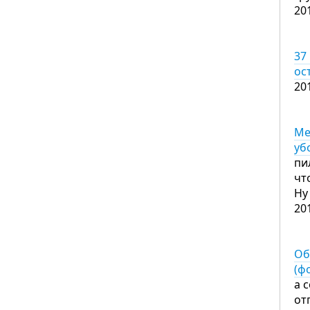
20
37
ос
20
Ме
уб
пи
чт
Ну
20
Об
(ф
а 
от