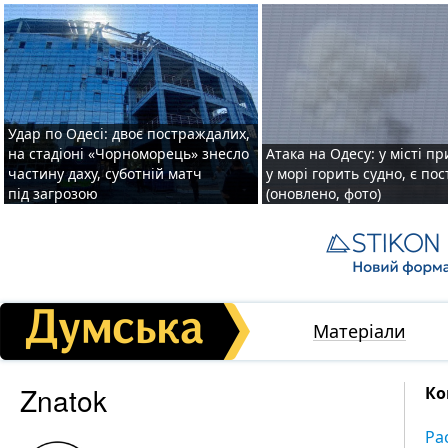
Удар по Одесі: двоє постраждалих,
на стадіоні «Чорноморець» знесло
Атака на Одесу: у місті пр
частину даху, суботній матч
у морі горить судно, є по
під загрозою
(оновлено, фото)
Матеріали
Znatok
Ко
Ра