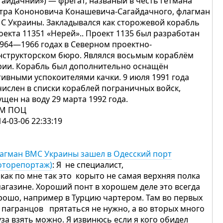
гайдачний») — фрегат, названый в честь гетмана
тра Кононовича Конашевича-Сагайдачного, флагман
С Украины. Закладывался как сторожевой корабль
оекта 11351 «Нерей».. Проект 1135 был разработан
1964—1966 годах в Северном проектно-
нструкторском бюро. Являлся восьмым кораблём
рии. Корабль был дополнительно оснащён
тивными успокоителями качки. 9 июля 1991 года
числен в списки кораблей пограничных войск,
ущен на воду 29 марта 1992 года.
АМ ПОЦ
14-03-06 22:33:19
агман ВМС Украины зашел в Одесский порт
оторепортаж)
: Я не специалист,
 как по мне так это корыто не самая верхняя полка
магазине. Хороший понт в хорошем деле это всегда
рошо, например в Турцию чартером. Там во первых
 пагранцов прятаться не нужно, а во вторых много
уза взять можно. Я извинюсь если я кого обидел