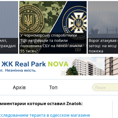
У Чорноморську співробітники
иліт,
ТЦК затримали та побили
Ворог атакував 
страждалі
полковника СБУ на пенсії: зникли
затоці: на місц
55 тисяч?
пожежа
Архів
Топ
мментарии которые оставил Znatok:
сследованием теракта в одесском магазине