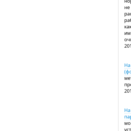
но
не
ра
ра
ка
им
оч
20
На
(ф
ме
пр
20
На
па
мо
ус