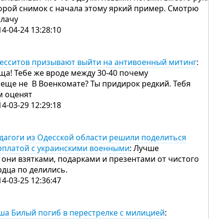
орой снимок с начала этому яркий пример. Смотрю
плачу
14-04-24 13:28:10
есситов призывают выйти на антивоенный митинг
:
ща! Тебе же вроде между 30-40 почему
 еще не В Военкомате? Ты придирок редкий. Тебя
м оценят
14-03-29 12:29:18
дагоги из Одесской области решили поделиться
рплатой с украинскими военными
: Лучше
 они взятками, подарками и презентами от чистого
рдца по делились.
14-03-25 12:36:47
ша Билый погиб в перестрелке с милицией
: