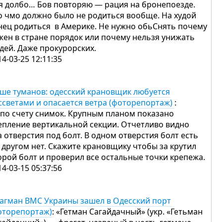
я долбо… Бов повторяю — рация на бронепоезде.
о чмо должно было не родиться вообще. На худой
нец родиться в Америке. Не нужно обьСнять почему
жен в стране порядок или почему нельзя унижать
дей. Даже прокурорских.
14-03-25 12:11:35
ше туманов: одесский крановщик любуется
ссветами и опасается ветра (фоторепортаж)
:
 по счету снимок. Крупным планом показано
епление вертикальной секции. Отчетливо видно
а отверстия под болт. В одном отверстия болт есть
в другом нет. Скажите крановщику чтобы за крутил
орой болт и проверил все остальные точки крепежа.
14-03-15 05:37:56
агман ВМС Украины зашел в Одесский порт
оторепортаж)
: «Гетман Сагайдачный» (укр. «Гетьман