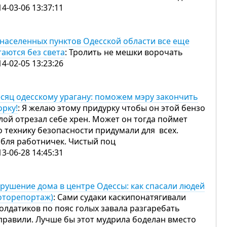
14-03-06 13:37:11
 населенных пунктов Одесской области все еще
таются без света
: Тролить не мешки ворочать
14-02-05 13:23:26
сяц одесскому урагану: поможем мэру закончить
орку!
: Я желаю этому придурку чтобы он этой бензо
лой отрезал себе хрен. Может он тогда поймет
о технику безопасности придумали для всех.
 бля работничек. Чистый поц
13-06-28 14:45:31
рушение дома в центре Одессы: как спасали людей
оторепортаж)
: Сами судаки каскипонатягивали
солдатиков по пояс голых завала разгаребать
правили. Лучше бы этот мудрила боделан вместо