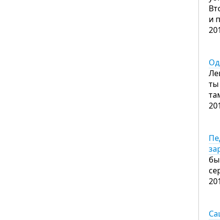
Вт
и 
20
Од
Ле
ты
та
20
Пе
за
бы
се
20
Са