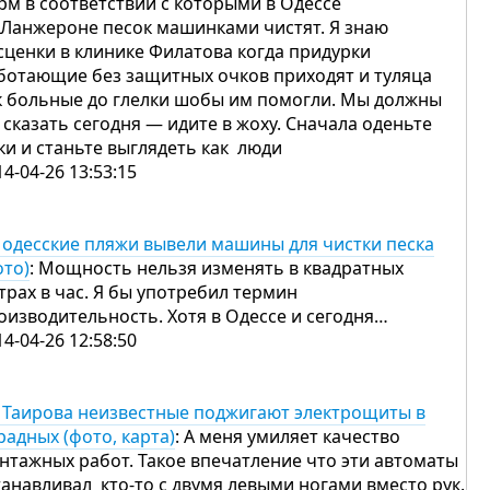
рм в соответствии с которыми в Одессе
 Ланжероне песок машинками чистят. Я знаю
сценки в клинике Филатова когда придурки
ботающие без защитных очков приходят и туляца
к больные до глелки шобы им помогли. Мы должны
 сказать сегодня — идите в жоху. Сначала оденьте
ки и станьте выглядеть как люди
14-04-26 13:53:15
 одесские пляжи вывели машины для чистки песка
ото)
: Мощность нельзя изменять в квадратных
трах в час. Я бы употребил термин
оизводительность. Хотя в Одессе и сегодня…
14-04-26 12:58:50
 Таирова неизвестные поджигают электрощиты в
радных (фото, карта)
: А меня умиляет качество
нтажных работ. Такое впечатление что эти автоматы
танавливал кто-то с двумя левыми ногами вместо рук.