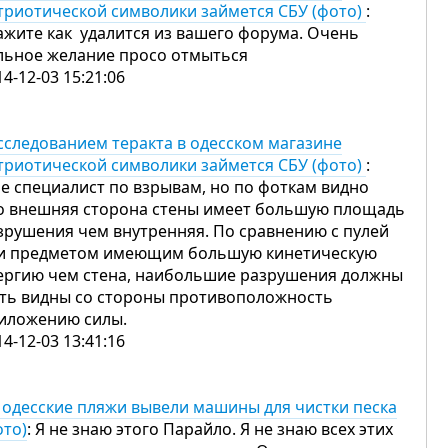
триотической символики займется СБУ (фото)
:
ажите как удалится из вашего форума. Очень
льное желание просо отмыться
14-12-03 15:21:06
сследованием теракта в одесском магазине
триотической символики займется СБУ (фото)
:
не специалист по взрывам, но по фоткам видно
о внешняя сторона стены имеет большую площадь
зрушения чем внутренняя. По сравнению с пулей
и предметом имеющим большую кинетическую
ергию чем стена, наибольшие разрушения должны
ть видны со стороны противоположность
иложению силы.
14-12-03 13:41:16
 одесские пляжи вывели машины для чистки песка
ото)
: Я не знаю этого Парайло. Я не знаю всех этих