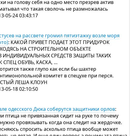
ски на голову себя на одно место презрев актив
матывал что такая сволочь не размножалась
13-05-24 03:43:17
стусев на рассвете громил пятиэтажку возле моря
ото)
: КАКОЙ ПРИВЕТ ПОДАЕТ ЭТОТ ПРИДУРОК
ХОДЯСЬ НА СТРОИТЕЛЬНОМ ОБЪЕКТЕ
З ИНДИВИДУАЛЬНЫХ СРЕДСТВ ЗАЩИТЫ ТАКИХ
К СПЕЦ ОБУВЬ, КАСКА, …
отрится также глупо как если бы шахтер
антимонопольной комитет в спецухе при перся.
СТЫЙ ЛЕША КЛОУН
13-05-18 02:10:50
зле одесского Дюка соберутся защитники орлов
:
ли птица не привязанная сидит на руке то почему
 нужно провязывать когда она следит на жердочке.
есняюсь спросить асколько птица вообще может
деть не летая. И еще один вопрос а почему эта птица