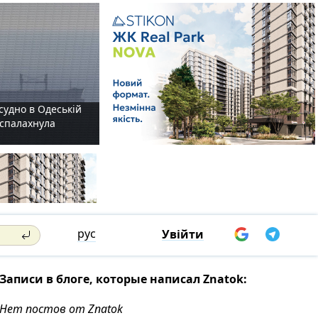
судно в Одеській
і спалахнула
рус
Увійти
Записи в блоге, которые написал Znatok:
Нет постов от Znatok