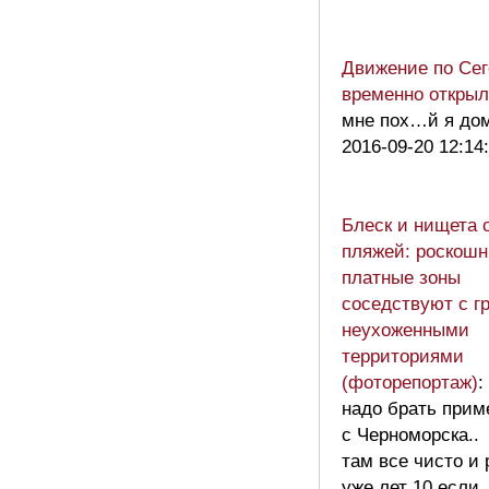
Движение по Сег
временно откры
мне пох…й я дом
2016-09-20 12:14
Блеск и нищета 
пляжей: роскош
платные зоны
соседствуют с г
неухоженными
территориями
(фоторепортаж)
:
надо брать прим
с Черноморска..
там все чисто и 
уже лет 10 если