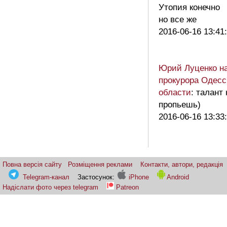
Утопия конечно
но все же
2016-06-16 13:41
Юрий Луценко н
прокурора Одесс
области
: талант 
пропьешь)
2016-06-16 13:33
Повна версія сайту
Розміщення реклами
Контакти, автори, редакція
Telegram-канал
Застосунок:
iPhone
Android
Надіслати фото через telegram
Patreon