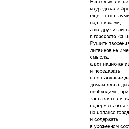
Несколько литви
изуродовали Ар
еще сотня глум
над пляжами,
а их друзья лит
в горсовете кр
Рушить творения
литвинов не име
смысла,
а вот национали
и передавать
в пользование д
домам для отдых
необходимо, пр
заставлять литв
содержать объек
на балансе горо
и содержать
в ухоженном сос