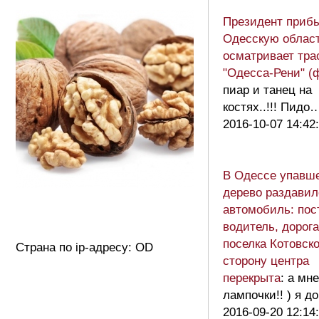
Президент приб
Одесскую област
осматривает тра
"Одесса-Рени" (
пиар и танец на
костях..!!! Пидо
2016-10-07 14:42
В Одессе упавш
дерево раздавил
автомобиль: пос
водитель, дорога
поселка Котовско
Страна по ip-адресу: OD
сторону центра
перекрыта
: а мн
лампочки!! ) я д
2016-09-20 12:14