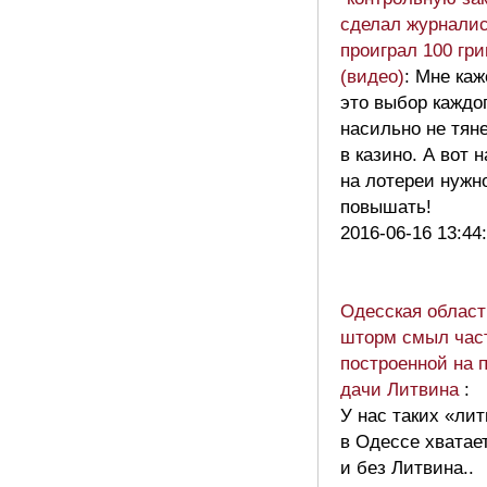
сделал журналис
проиграл 100 гри
(видео)
: Мне каж
это выбор каждог
насильно не тян
в казино. А вот 
на лотереи нужн
повышать!
2016-06-16 13:44
Одесская област
шторм смыл час
построенной на 
дачи Литвина
:
У нас таких «ли
в Одессе хватае
и без Литвина..