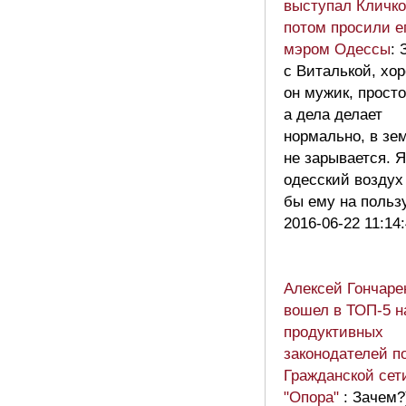
выступал Кличко
потом просили е
мэром Одессы
: 
с Виталькой, хо
он мужик, просто
а дела делает
нормально, в зе
не зарывается. 
одесский воздух
бы ему на поль
2016-06-22 11:14
Алексей Гончаре
вошел в ТОП-5 
продуктивных
законодателей п
Гражданской сет
"Опора"
: Зачем?