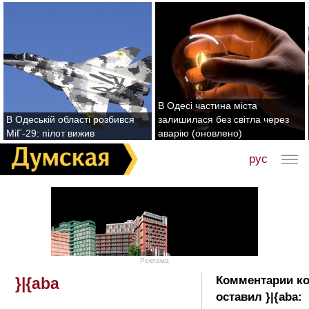
В Одесі частина міста
В Одеській області розбився
залишилася без світла через
МіГ-29: пілот вижив
аварію (оновлено)
рус
Реклама
Комментарии к
}|{aba
оставил }|{aba: