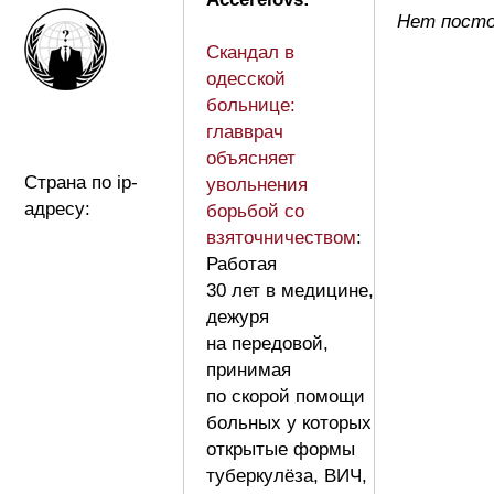
Нет посто
Скандал в
одесской
больнице:
главврач
объясняет
Страна по ip-
увольнения
адресу:
борьбой со
взяточничеством
:
Работая
30 лет в медицине,
дежуря
на передовой,
принимая
по скорой помощи
больных у которых
открытые формы
туберкулёза, ВИЧ,