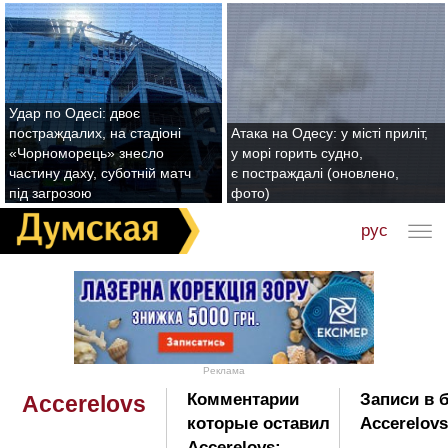
Удар по Одесі: двоє
постраждалих, на стадіоні
Атака на Одесу: у місті приліт,
«Чорноморець» знесло
у морі горить судно,
частину даху, суботній матч
є постраждалі (оновлено,
під загрозою
фото)
рус
Реклама
Комментарии
Записи в 
Accerelovs
которые оставил
Accerelovs
Accerelovs: