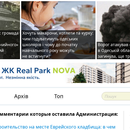
: громада
Хочуть макарони, котлети та курку:
чим годуватимуть одеських
ічийного»
школярів і чому до початку
Ворог атакував
ий
навчального року можуть
в Одеській обла
не встигнути?
загинула, ще т
Архів
Топ
мментарии которые оставила Администрация:
роительство на месте Еврейского кладбища: в чем