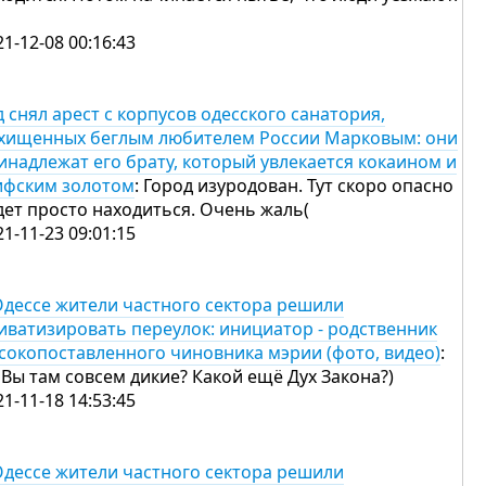
21-12-08 00:16:43
д снял арест с корпусов одесского санатория,
хищенных беглым любителем России Марковым: они
инадлежат его брату, который увлекается кокаином и
ифским золотом
: Город изуродован. Тут скоро опасно
дет просто находиться. Очень жаль(
21-11-23 09:01:15
Одессе жители частного сектора решили
иватизировать переулок: инициатор - родственник
сокопоставленного чиновника мэрии (фото, видео)
:
 Вы там совсем дикие? Какой ещё Дух Закона?)
21-11-18 14:53:45
Одессе жители частного сектора решили