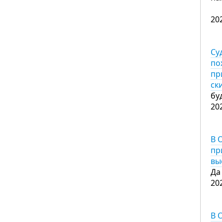
20
Су
по
пр
ск
бу
20
В 
пр
вы
Да
20
В 