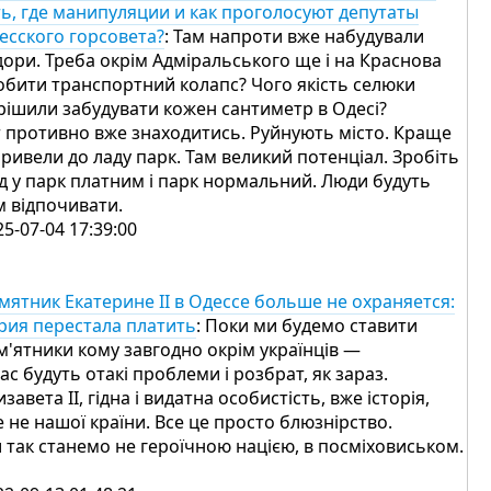
ть, где манипуляции и как проголосуют депутаты
есского горсовета?
: Там напроти вже набудували
дори. Треба окрім Адміральського ще і на Краснова
обити транспортний колапс? Чого якість селюки
рішили забудувати кожен сантиметр в Одесі?
т противно вже знаходитись. Руйнують місто. Краще
привели до ладу парк. Там великий потенціал. Зробіть
ід у парк платним і парк нормальний. Люди будуть
м відпочивати.
25-07-04 17:39:00
мятник Екатерине II в Одессе больше не охраняется:
рия перестала платить
: Поки ми будемо ставити
м'ятники кому завгодно окрім українців —
нас будуть отакі проблеми і розбрат, як зараз.
завета ІІ, гідна і видатна особистість, вже історія,
е не нашої країни. Все це просто блюзнірство.
 так станемо не героїчною нацією, в посміховиськом.