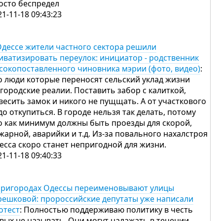
осто беспредел
21-11-18 09:43:23
Одессе жители частного сектора решили
иватизировать переулок: инициатор - родственник
сокопоставленного чиновника мэрии (фото, видео)
:
о люди которые переносят сельский уклад жизни
 городские реалии. Поставить забор с калиткой,
весить замок и никого не пущщать. А от участкового
до откупиться. В городе нельзя так делать, потому
о как минимум должны быть проезды для скорой,
жарной, аварийки и т.д. Из-за повального нахалстроя
есса скоро станет непригодной для жизни.
21-11-18 09:40:33
пригородах Одессы переименовывают улицы
решковой: пророссийские депутаты уже написали
отест
: Полностью поддерживаю политику в честь
вых не называть. Они могут налажать в течении