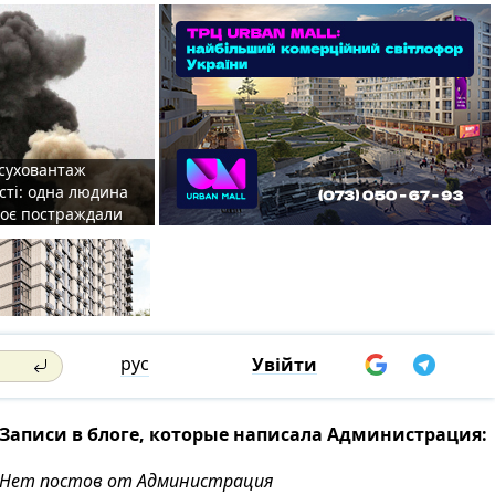
 суховантаж
сті: одна людина
роє постраждали
рус
Увійти
Записи в блоге, которые написала Администрация:
Нет постов от Администрация