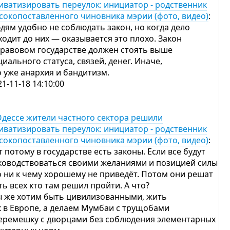
иватизировать переулок: инициатор - родственник
сокопоставленного чиновника мэрии (фото, видео)
:
дям удобно не соблюдать закон, но когда дело
ходит до них — оказывается это плохо. Закон
правовом государстве должен стоять выше
циального статуса, связей, денег. Иначе,
о уже анархия и бандитизм.
21-11-18 14:10:00
Одессе жители частного сектора решили
иватизировать переулок: инициатор - родственник
сокопоставленного чиновника мэрии (фото, видео)
:
т потому в государстве есть законы. Если все будут
ководствоваться своими желаниями и позицией силы
о ни к чему хорошему не приведёт. Потом они решат
ть всех кто там решил пройти. А что?
 же хотим быть цивилизованными, жить
к в Европе, а делаем Мумбаи с трущобами
еремешку с дворцами без соблюдения элементарных