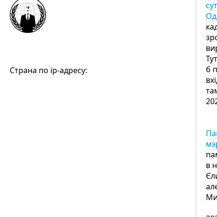
су
Од
ка
зр
ви
Ту
б 
Страна по ip-адресу:
вх
та
20
Па
мэ
па
в 
Єли
ал
Ми