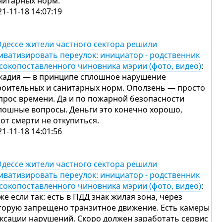
нитарных норм.
21-11-18 14:07:19
Одессе жители частного сектора решили
иватизировать переулок: инициатор - родственник
сокопоставленного чиновника мэрии (фото, видео)
:
кадия — в принципе сплошное нарушение
роительных и санитарных норм. Оползень — просто
прос времени. Да и по пожарной безопасности
лошные вопросы. Деньги это конечно хорошо,
 от смерти не откупиться.
21-11-18 14:01:56
Одессе жители частного сектора решили
иватизировать переулок: инициатор - родственник
сокопоставленного чиновника мэрии (фото, видео)
:
же если так: есть в ПДД знак жилая зона, через
торую запрещено транзитное движение. Есть камеры
ксации нарушений. Скоро должен заработать сервис