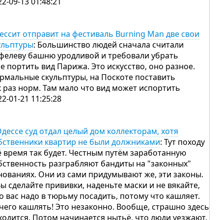
22-09-13 01:48:21
ессит отправит на фестиваль Burning Man две свои
ульптуры
: Большинство людей сначала считали
фелеву башню уродливой и требовали убрать
не портить вид Парижа. Это искусство, оно разное.
рмальные скульптуры, на Поскоте поставить
к раз норм. Там мало что вид может испортить
22-01-21 11:25:28
Одессе суд отдал целый дом коллекторам, хотя
бственники квартир не были должниками
: Тут походу
ё время так будет. Честным путём заработанную
бственность разграбляют бандиты на "законных"
нованиях. Они из сами придумывают же, эти законы.
Вы сделайте прививки, наденьте маски и не вякайте,
то вас надо в тюрьму посадить, потому что кашляет.
чего кашлять! Это незаконно. Вообще, страшно здесь
ходится. Потом начинается нытьё, что люди уезжают.