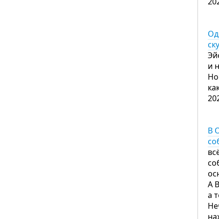
20
Од
ск
Эй
и 
Но
ка
20
В 
со
вс
со
ос
А 
а 
Не
на