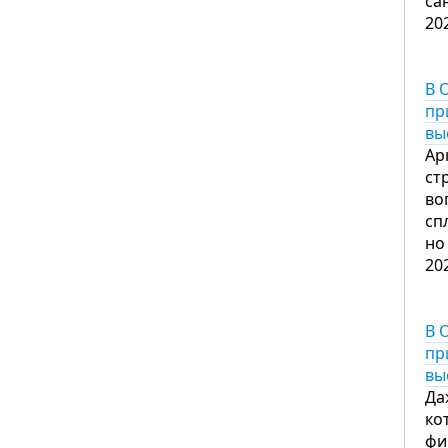
са
20
В 
пр
вы
Ар
ст
во
сп
но
20
В 
пр
вы
Да
ко
фи