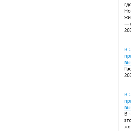
гд
Но
жи
— 
20
В 
пр
вы
Гв
20
В 
пр
вы
В 
эт
же