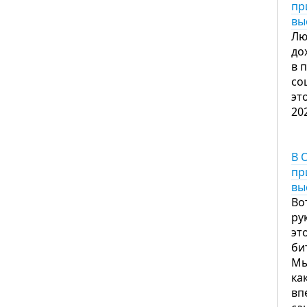
пр
вы
Лю
до
в 
со
эт
20
В 
пр
вы
Во
ру
эт
би
Мы
ка
вп