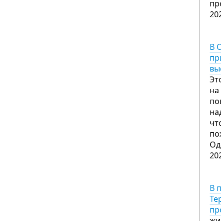
пр
20
В 
пр
вы
Эт
на
по
на
чт
по
Од
20
В 
Те
пр
жи