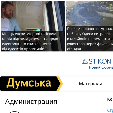
Після «чарівного стусана»
Кінець епохи «чорної готівки»:
поблизу Одеси витрачає
мерія відкрила документи щодо
6 мільйонів на ремонт «н
електронного квитка і чекає
колектора через фекальн
від одеситів пропозицій
скандал
Матеріали
Администрация
Ко
Ст