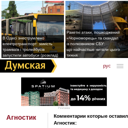
Ракетні атаки, пошкоджений
В Одесі знеструмлено
«Чорноморець» та скандал
електротранспорт: замість
із полковником СБУ:
трамваїв і тролейбусів
що найчастіше читали цього
запустили автобуси (розклад)
тижня
рус
Реклама
Комментарии которые оставил
Агностик
Агностик: