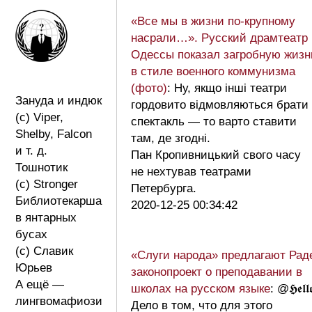
«Все мы в жизни по-крупному
насрали…». Русский драмтеатр
Одессы показал загробную жизн
в стиле военного коммунизма
(фото)
: Ну, якщо інші театри
Зануда и индюк
гордовито відмовляються брати
(с) Viper,
спектакль — то варто ставити
Shelby, Falcon
там, де згодні.
и т. д.
Пан Кропивницький свого часу
Тошнотик
не нехтував театрами
(с) Stronger
Петербурга.
Библиотекарша
2020-12-25 00:34:42
в янтарных
бусах
(с) Славик
«Слуги народа» предлагают Рад
Юрьев
законопроект о преподавании в
А ещё —
школах на русском языке
: @𝕳𝖊𝖑𝖑
лингвомафиози
Дело в том, что для этого