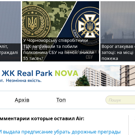
У Чорноморську співробітники
иліт,
ТЦК затримали та побили
Ворог атакував 
страждалі
полковника СБУ на пенсії: зникли
затоці: на місц
55 тисяч?
пожежа
Архів
Топ
мментарии которые оставил Air:
И выдала предписание убрать дорожные преграды