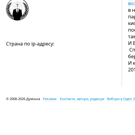
во
в 
па
ки
по
та
И 
Страна по ip-адресу:
Сп
бе
И 
20
© 2008-2026 Думська
Реклама
Контакти, автори, редакція
Вибори в Одесі 2