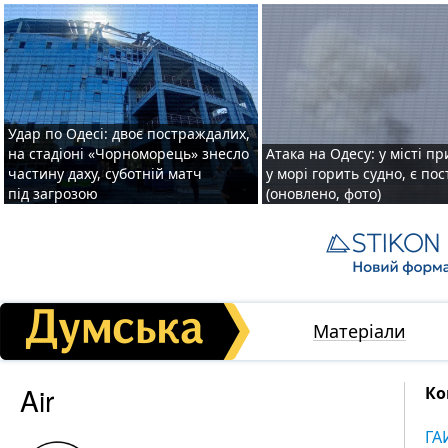
Удар по Одесі: двоє постраждалих,
на стадіоні «Чорноморець» знесло
Атака на Одесу: у місті пр
частину даху, суботній матч
у морі горить судно, є по
під загрозою
(оновлено, фото)
Матеріали
Air
Ко
ГА