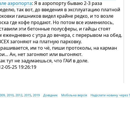
зле аэропорта
: Я в азропорту бываю 2-3 раза
неделю, так вот, до введения в эксплуатацию платной
рковки гаишников видел крайне редко, и то возле
оска где кофе продают. Но потом все изменилось,
ставили эти бетонные полусферы, и гайцы стоят
м ежендневно с утра до вечера, с перерывом на обед.
ВСЕХ загоняют на платную парковку.
рашивается, им то чё, пиши протоколы, на карман
ри… Ан, нет загоняют или выгоняют.
как тут не задумаешься, что ГАИ в доле.
12-05-25 19:26:19
009, 2010
,
2012
,
2015
,
2019
Довідник
Мобільна версія
Надіслати новину через 