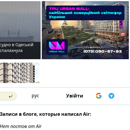
судно в Одеській
і спалахнула
рус
Увійти
Записи в блоге, которые написал Air:
Нет постов от Air