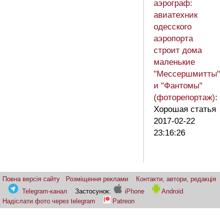
аэрограф:
авиатехник
одесского
аэропорта
строит дома
маленькие
"Мессершмитты"
и "Фантомы"
(фоторепортаж)
:
Хорошая статья
2017-02-22
23:16:26
Повна версія сайту
Розміщення реклами
Контакти, автори, редакція
Telegram-канал
Застосунок:
iPhone
Android
Надіслати фото через telegram
Patreon