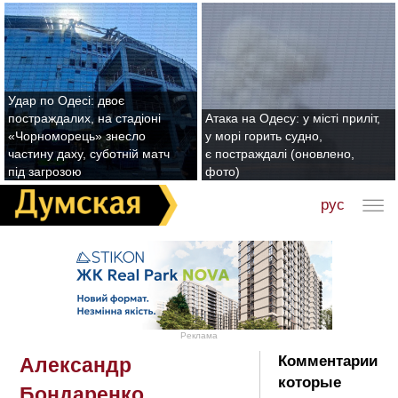
Удар по Одесі: двоє
постраждалих, на стадіоні
Атака на Одесу: у місті приліт,
«Чорноморець» знесло
у морі горить судно,
частину даху, суботній матч
є постраждалі (оновлено,
під загрозою
фото)
рус
Реклама
Комментарии
Александр
которые
Бондаренко