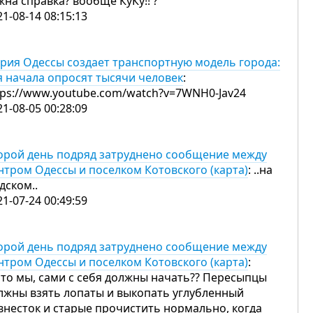
жна справка? вообще КуКу!! ?
21-08-14 08:15:13
рия Одессы создает транспортную модель города:
я начала опросят тысячи человек
:
tps://www.youtube.com/watch?v=7WNH0-Jav24
21-08-05 00:28:09
орой день подряд затруднено сообщение между
нтром Одессы и поселком Котовского (карта)
: ..на
дском..
21-07-24 00:49:59
орой день подряд затруднено сообщение между
нтром Одессы и поселком Котовского (карта)
:
что мы, сами с себя должны начать?? Пересыпцы
лжны взять лопаты и выкопать углубленный
внесток и старые прочистить нормально, когда