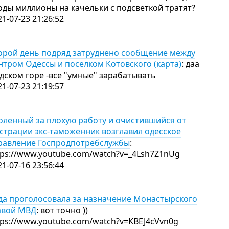
оды миллионы на качельки с подсветкой тратят?
21-07-23 21:26:52
орой день подряд затруднено сообщение между
нтром Одессы и поселком Котовского (карта)
: даа
дском горе -все "умные" зарабатывать
21-07-23 21:19:57
оленный за плохую работу и очистившийся от
страции экс-таможенник возглавил одесское
равление Госпродпотребслужбы
:
tps://www.youtube.com/watch?v=_4Lsh7Z1nUg
21-07-16 23:56:44
да проголосовала за назначение Монастырского
авой МВД
: вот точно ))
tps://www.youtube.com/watch?v=KBEJ4cVvn0g