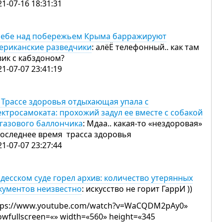
21-07-16 18:31:31
небе над побережьем Крыма барражируют
ериканские разведчики
: алёЁ телефонный.. как там
вик с кабздоном?
21-07-07 23:41:19
 Трассе здоровья отдыхающая упала с
ектросамоката: прохожий задул ее вместе с собакой
 газового баллончика
: Мдаа.. какая-то «нездоровая»
последнее время трасса здоровья
21-07-07 23:27:44
одесском суде горел архив: количество утерянных
кументов неизвестно
: искусство не горит ГаррИ ))
tps://www.youtube.com/watch?v=WaCQDM2pAy0»
lowfullscreen=«» width=«560» height=«345