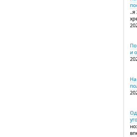
по
..я
хр
20
По
и 
20
На
по
20
Од
уг
но
вп