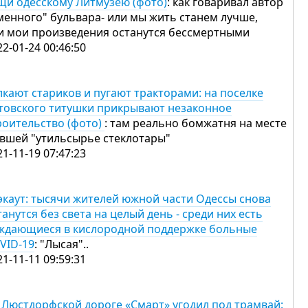
щи одесскому Литмузею (фото)
: как говаривал автор
менного" бульвара- или мы жить станем лучше,
и мои произведения останутся бессмертными
22-01-24 00:46:50
лкают стариков и пугают тракторами: на поселке
товского титушки прикрывают незаконное
роительство (фото)
: там реально бомжатня на месте
вшей "утильсырье стеклотары"
21-11-19 07:47:23
экаут: тысячи жителей южной части Одессы снова
танутся без света на целый день - среди них есть
ждающиеся в кислородной поддержке больные
VID-19
: "Лысая"..
21-11-11 09:59:31
 Люстдорфской дороге «Смарт» угодил под трамвай: