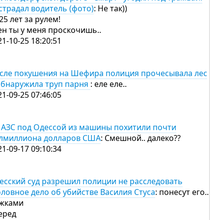
страдал водитель (фото)
: Не так))
 25 лет за рулем!
ен ты у меня проскочишь..
21-10-25 18:20:51
сле покушения на Шефира полиция прочесывала лес
обнаружила труп парня
: еле еле..
21-09-25 07:46:05
 АЗС под Одессой из машины похитили почти
лмиллиона долларов США
: Смешной.. далеко??
21-09-17 09:10:34
есский суд разрешил полиции не расследовать
оловное дело об убийстве Василия Стуса
: понесут его..
жками
еред