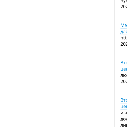
ну
20
Мэ
дл
ht
20
Вт
це
лю
20
Вт
це
и 
до
ли