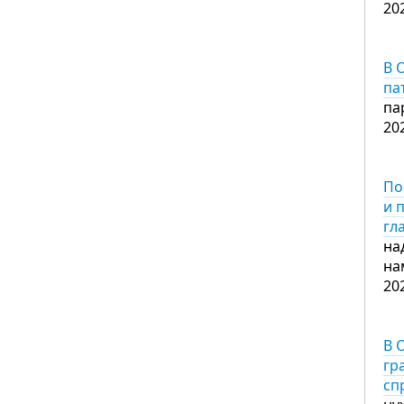
20
В 
па
па
20
По
и 
гл
на
на
20
В 
гр
сп