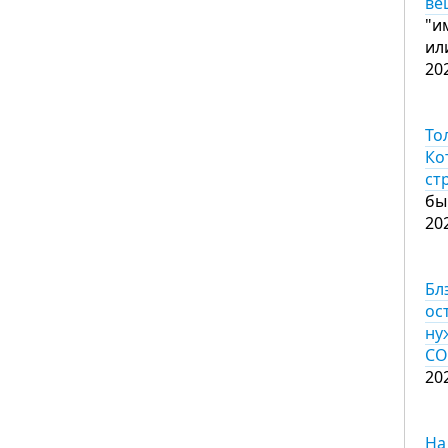
ве
"и
ил
20
То
Ко
ст
бы
20
Бл
ос
ну
CO
20
На