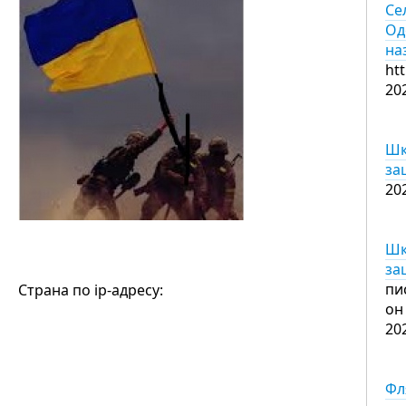
Се
Од
на
ht
20
Шк
за
20
Шк
за
пи
Страна по ip-адресу:
он
20
Фл