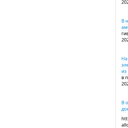
20
В 
ам
ги
20
На
эл
из
в 
20
В 
до
ht
al