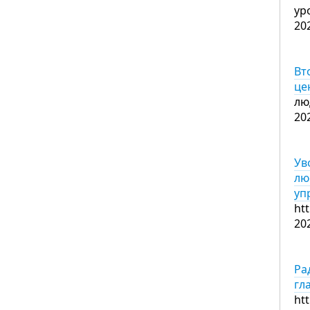
ур
20
Вт
це
лю
20
Ув
лю
уп
ht
20
Ра
гл
ht