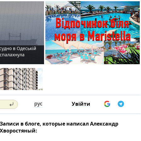
судно в Одеській
і спалахнула
рус
Увійти
Записи в блоге, которые написал Александр
Хворостяный: