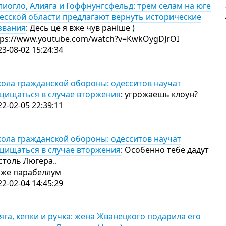
лиогло, Алияга и Гоффнунгсфельд: трем селам на юге
есской области предлагают вернуть исторические
звания
: Десь це я вже чув раніше )
tps://www.youtube.com/watch?v=KwkOygDJrOI
23-08-02 15:24:34
ола гражданской обороны: одесситов научат
щищаться в случае вторжения
: угрожаешь клоун?
22-02-05 22:39:11
ола гражданской обороны: одесситов научат
щищаться в случае вторжения
: Особенно тебе дадут
столь Люгера..
 же парабеллум
22-02-04 14:45:29
яга, кепки и ручка: жена Жванецкого подарила его