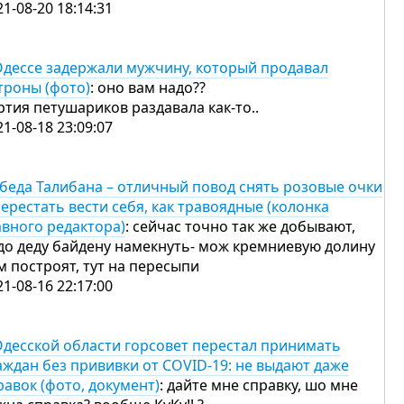
21-08-20 18:14:31
Одессе задержали мужчину, который продавал
троны (фото)
: оно вам надо??
ртия петушариков раздавала как-то..
21-08-18 23:09:07
беда Талибана – отличный повод снять розовые очки
перестать вести себя, как травоядные (колонка
авного редактора)
: сейчас точно так же добывают,
до деду байдену намекнуть- мож кремниевую долину
м построят, тут на пересыпи
21-08-16 22:17:00
Одесской области горсовет перестал принимать
аждан без прививки от COVID-19: не выдают даже
равок (фото, документ)
: дайте мне справку, шо мне