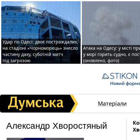
Удар по Одесі: двоє постраждалих,
на стадіоні «Чорноморець» знесло
Атака на Одесу: у місті пр
частину даху, суботній матч
у морі горить судно, є по
під загрозою
(оновлено, фото)
Матеріали
Александр Хворостяный
Ко
Хв