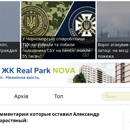
У Чорноморську співробітники
иліт,
ТЦК затримали та побили
Ворог атакував 
страждалі
полковника СБУ на пенсії: зникли
затоці: на місц
55 тисяч?
пожежа
Архів
Топ
мментарии которые оставил Александр
оростяный: