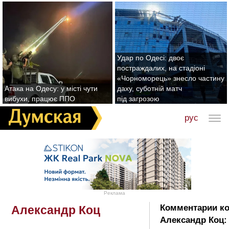
Удар по Одесі: двоє
постраждалих, на стадіоні
«Чорноморець» знесло частину
Атака на Одесу: у місті чути
даху, суботній матч
вибухи, працює ППО
під загрозою
рус
Реклама
Комментарии ко
Александр Коц
Александр Коц: