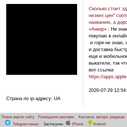
Сколько стоит зд
низких цен" соот
названию, а доро
«Анкор»
: Не зна
покупаю в онлайн
и горя не знаю,
и доставка быст
еще и мобильно
выкатили, так ч
вот ссылка
https://apps.app
2020-07-29 12:54
Страна по ip-адресу: UA
Повна версія сайту
Розміщення реклами
Контакти, автори, редакція
Telegram-канал
Застосунок:
iPhone
Android