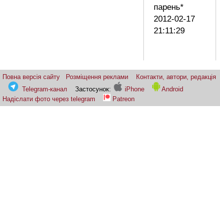
парень*
2012-02-17
21:11:29
Повна версія сайту
Розміщення реклами
Контакти, автори, редакція
Telegram-канал
Застосунок:
iPhone
Android
Надіслати фото через telegram
Patreon