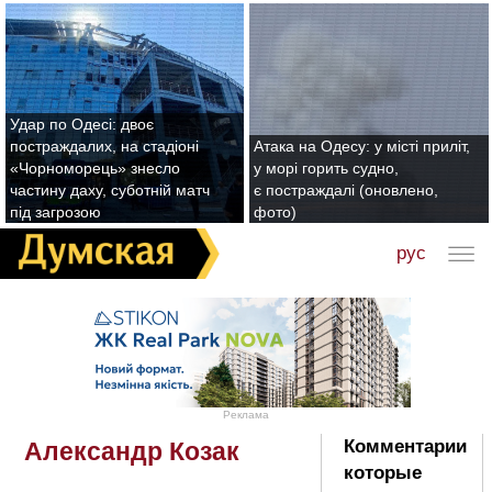
Удар по Одесі: двоє
постраждалих, на стадіоні
Атака на Одесу: у місті приліт,
«Чорноморець» знесло
у морі горить судно,
частину даху, суботній матч
є постраждалі (оновлено,
під загрозою
фото)
рус
Реклама
Комментарии
Александр Козак
которые