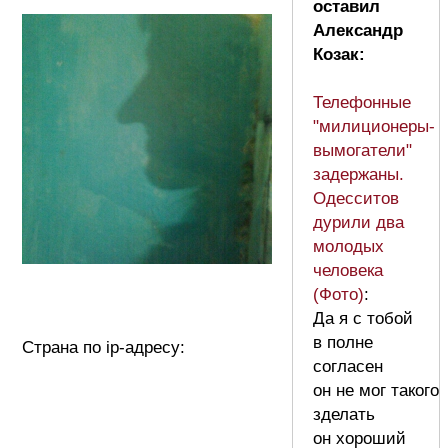
оставил
Александр
Козак:
Телефонные
"милиционеры-
вымогатели"
задержаны.
Одесситов
дурили два
молодых
человека
(Фото)
:
Да я с тобой
в полне
Страна по ip-адресу:
согласен
он не мог такого
зделать
он хороший