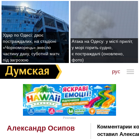
Удар по Одесі: двоє
постраждалих, на стадіоні
Атака на Одесу: у місті приліт,
«Чорноморець» знесло
у морі горить судно,
частину даху, суботній матч
є постраждалі (оновлено,
під загрозою
фото)
рус
Реклама
Комментарии к
Александр Осипов
оставил Алекса