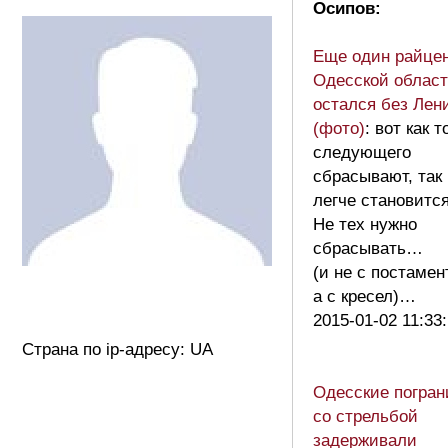
Осипов:
Еще один райце
Одесской облас
остался без Лен
(фото)
: вот как 
следующего
сбрасывают, так
легче становит
Не тех нужно
сбрасывать…
(и не с постамен
а с кресел)…
2015-01-02 11:33
Страна по ip-адресу: UA
Одесские погран
со стрельбой
задерживали