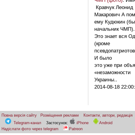
ЧМП (фото)
: Им
Кравчук Леонид
Макарович А пом
ему Кудюкин (б
начальник ЧМП).
Это знает вся О
(кроме
псевдопатриотов
И было
это уже при объ
«незаможности
Украины..
2014-08-18 22:00
Повна версія сайту
Розміщення реклами
Контакти, автори, редакція
Telegram-канал
Застосунок:
iPhone
Android
Надіслати фото через telegram
Patreon