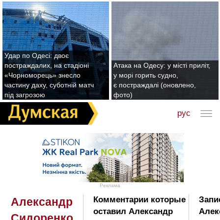
Удар по Одесі: двоє
постраждалих, на стадіоні
Атака на Одесу: у місті приліт,
«Чорноморець» знесло
у морі горить судно,
частину даху, суботній матч
є постраждалі (оновлено,
під загрозою
фото)
рус
Реклама
Комментарии которые
Запи
Александр
оставил Александр
Алек
Сидоренко