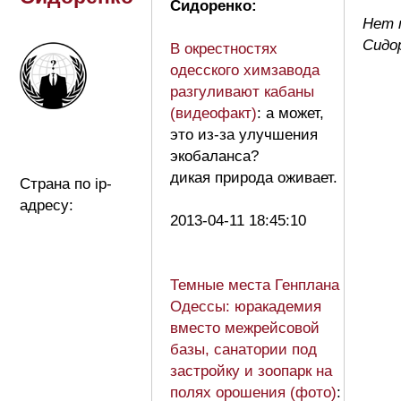
Сидоренко:
Нет 
Сидо
В окрестностях
одесского химзавода
разгуливают кабаны
(видеофакт)
: а может,
это из-за улучшения
экобаланса?
дикая природа оживает.
Страна по ip-
адресу:
2013-04-11 18:45:10
Темные места Генплана
Одессы: юракадемия
вместо межрейсовой
базы, санатории под
застройку и зоопарк на
полях орошения (фото)
: