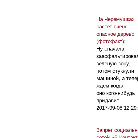
На Черемушках
растет очень
опасное дерево
(фотофакт)
:
Ну сначала
заасфальтирова
зелёную зону,
потом стукнули
машиной, а тепе
ждём когда
оно кого-нибудь
придавит
2017-09-08 12:29
Запрет социаль
сетей «В Контак