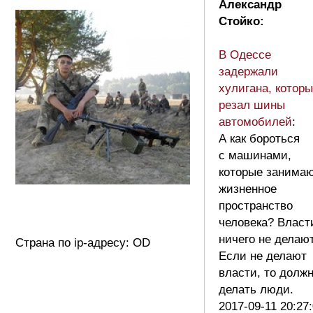
Александр
Стойко:
В Одессе
задержали
хулигана, котор
резал шины
автомобилей
:
А как бороться
с машинами,
которые занима
жизненное
пространство
человека? Власт
ничего не делают
Страна по ip-адресу: OD
Если не делают
власти, то долж
делать люди.
2017-09-11 20:27