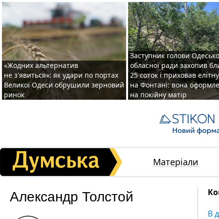
Заступник голови Одесько
«Жодних альтернатив
обласної ради захопив бл
не з'явиться»: як удари по портах
25 соток і приховав елітн
Великої Одеси обрушили зерновий
на Фонтані: вона оформл
ринок
на покійну матір
Матеріали
Александр Толстой
Ко
В 