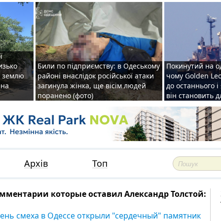
ї
изько
Били по підприємству: в Одеському
Покинутий на о
у землю
районі внаслідок російської атаки
чому Golden Le
ена
загинула жінка, ще вісім людей
до останнього і
поранено (фото)
він становить 
Архів
Топ
мментарии которые оставил Александр Толстой:
день смеха в Одессе открыли "сердечный" памятник