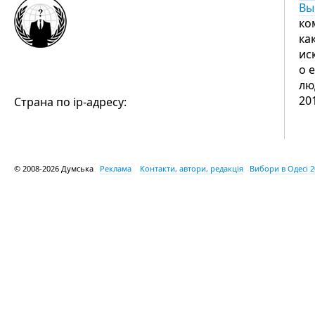
Вы
ко
ка
ис
о 
л
20
Страна по ip-адресу:
© 2008-2026 Думська
Реклама
Контакти, автори, редакція
Вибори в Одесі 2