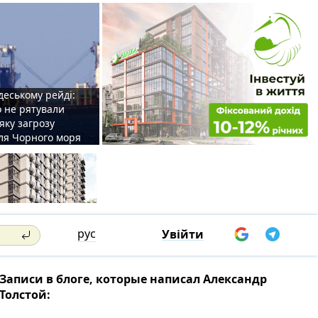
деському рейді:
o не рятували
 яку загрозу
для Чорного моря
рус
Увійти
Записи в блоге, которые написал Александр
Толстой: