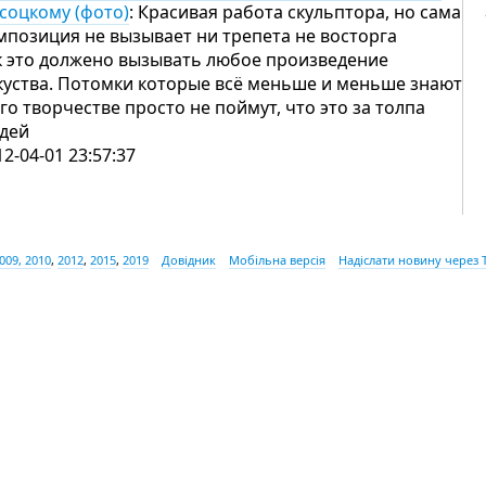
соцкому (фото)
: Красивая работа скульптора, но сама
мпозиция не вызывает ни трепета не восторга
к это должено вызывать любое произведение
куства. Потомки которые всё меньше и меньше знают
его творчестве просто не поймут, что это за толпа
юдей
12-04-01 23:57:37
009, 2010
,
2012
,
2015
,
2019
Довідник
Мобільна версія
Надіслати новину через 