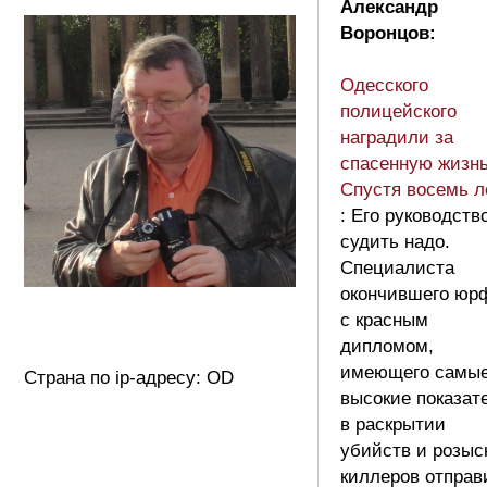
Александр
Воронцов:
Одесского
полицейского
наградили за
спасенную жизнь
Спустя восемь 
: Его руководств
судить надо.
Специалиста
окончившего юр
с красным
дипломом,
имеющего самы
Страна по ip-адресу: OD
высокие показат
в раскрытии
убийств и розыс
киллеров отправ