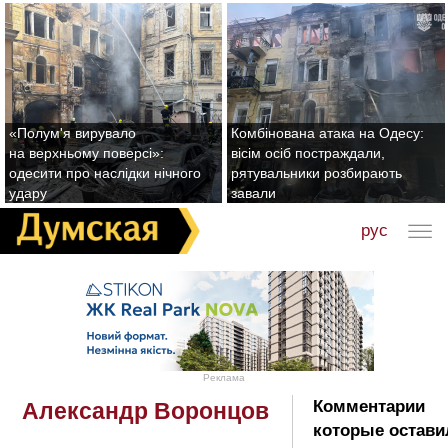
«Полум'я вирувало
Комбінована атака на Одесу:
на верхньому поверсі»:
вісім осіб постраждали,
одесити про наслідки нічного
рятувальники розбирають
удару
завали
рус
Реклама
Комментарии
Александр Воронцов
которые остави