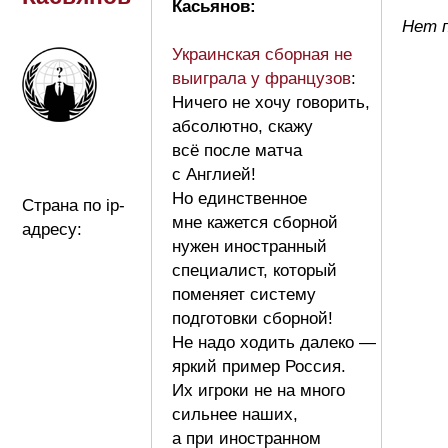
Касьянов:
Нет п
Украинская сборная не
выиграла у французов
:
Ничего не хочу говорить,
абсолютно, скажу
всё после матча
с Англией!
Но единственное
Страна по ip-
мне кажется сборной
адресу:
нужен иностранный
специалист, который
поменяет систему
подготовки сборной!
Не надо ходить далеко —
яркий пример Россия.
Их игроки не на много
сильнее наших,
а при иностранном