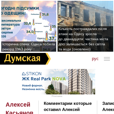
Кількість постраждалих після
атаки на Одесу зросла
до дванадцяти: частина міста
Історична спека: Одеса побила
досі залишається без світла
рекорд 1963 року
та води (оновлено)
рус
Реклама
Комментарии которые
Запис
Алексей
оставил Алексей
Алек
Касьянов