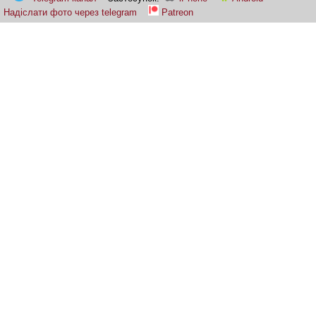
Надіслати фото через telegram
Patreon