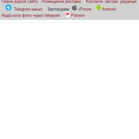
Повна версія сайту
Розміщення реклами
Контакти, автори, редакція
Telegram-канал
Застосунок:
iPhone
Android
Надіслати фото через telegram
Patreon