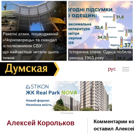
Ракетні атаки, пошкоджений
«Чорноморець» та скандал
із полковником СБУ:
що найчастіше читали цього
Історична спека: Одеса побила
тижня
рекорд 1963 року
рус
Реклама
Комментарии к
Алексей Корольков
оставил Алексе