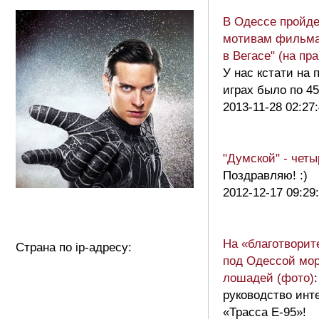
В Одессе пройде
мотивам фильма
в Вегасе" (на пр
У нас кстати на
играх было по 45
2013-11-28 02:27
"Думской" - четы
Поздравляю! :)
2012-12-17 09:29
На «благотвори
Страна по ip-адресу:
под Одессой мор
лошадей (фото)
руководство инт
«Трасса Е-95»!