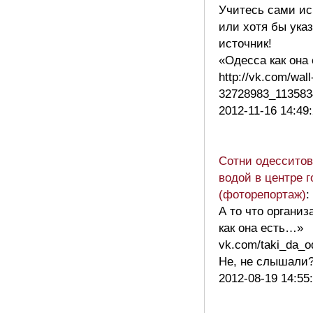
Учитесь сами ис
или хотя бы ука
источник!
«Одесса как она
http://vk.com/wall
32728983_11358
2012-11-16 14:49
Сотни одессито
водой в центре г
(фоторепортаж)
:
А то что органи
как она есть…»
vk.com/taki_da_o
Не, не слышал
2012-08-19 14:55