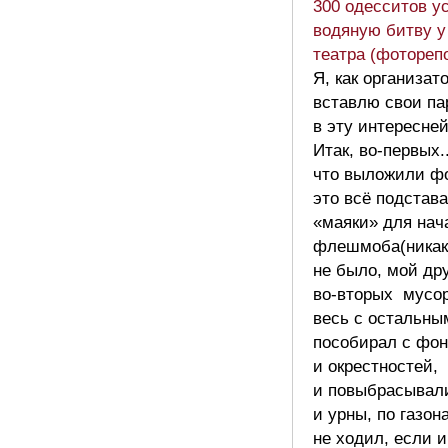
300 одесситов у
водяную битву у
театра (фотореп
Я, как организа
вставлю свои па
в эту интересне
Итак, во-первых.
что выложили фо
это всё подстав
«маяки» для нач
флешмоба(никак
не было, мой дру
во-вторых мусо
весь с остальны
пособирал с фон
и окрестностей,
и повыбрасывал
и урны, по газон
не ходил, если 