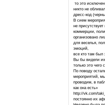
то это исключен
никто не облива
дресс-код (черны
В сием меропри
не присутствует 
коммерции, поли
организовано ли
для веселья, по
эмоций,
все кто там был 
Вы бы видели их
только это чего 
По поводу остал
мероприятий, мы
проводим, в паб
как она есть»
http://vk.com/tak
постоянно их а
Недавно была по