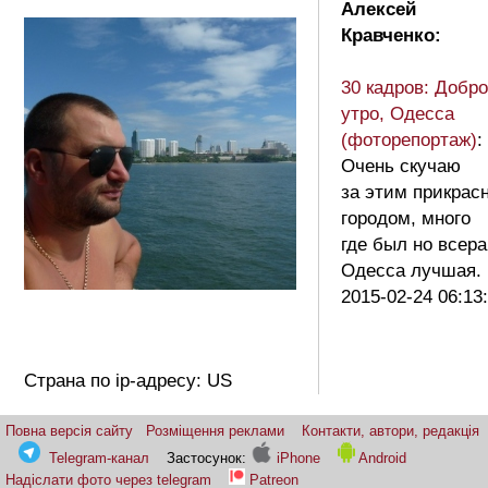
Алексей
Кравченко:
30 кадров: Добр
утро, Одесса
(фоторепортаж)
:
Очень скучаю
за этим прикрас
городом, много
где был но всер
Одесса лучшая
2015-02-24 06:13
Страна по ip-адресу: US
Повна версія сайту
Розміщення реклами
Контакти, автори, редакція
Telegram-канал
Застосунок:
iPhone
Android
Надіслати фото через telegram
Patreon