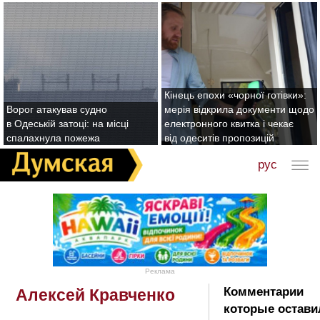
Кінець епохи «чорної готівки»:
Ворог атакував судно
мерія відкрила документи щодо
в Одеській затоці: на місці
електронного квитка і чекає
спалахнула пожежа
від одеситів пропозицій
рус
Реклама
Комментарии
Алексей Кравченко
которые остави