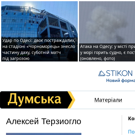
Удар по Одесі: двоє постраждалих,
на стадіоні «Чорноморець» знесло
Атака на Одесу: у місті пр
частину даху, суботній матч
у морі горить судно, є по
під загрозою
(оновлено, фото)
Матеріали
Алексей Терзиогло
Ко
По