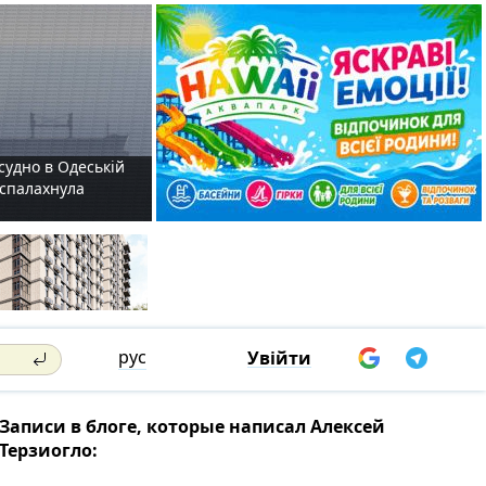
судно в Одеській
і спалахнула
рус
Увійти
Записи в блоге, которые написал Алексей
Терзиогло: