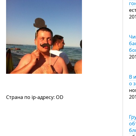
го
ес
20
Чи
ба
бо
20
В 
о 
но
20
Страна по ip-адресу: OD
Гр
об
бл