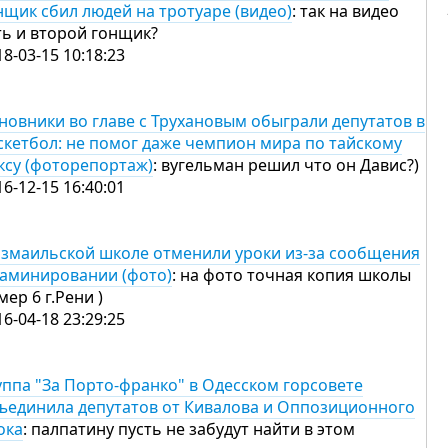
нщик сбил людей на тротуаре (видео)
: так на видео
ть и второй гонщик?
18-03-15 10:18:23
новники во главе с Трухановым обыграли депутатов в
скетбол: не помог даже чемпион мира по тайскому
ксу (фоторепортаж)
: вугельман решил что он Давис?)
16-12-15 16:40:01
измаильской школе отменили уроки из-за сообщения
заминировании (фото)
: на фото точная копия школы
мер 6 г.Рени )
16-04-18 23:29:25
уппа "За Порто-франко" в Одесском горсовете
ъединила депутатов от Кивалова и Оппозиционного
ока
: палпатину пусть не забудут найти в этом