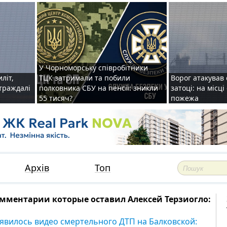
У Чорноморську співробітники
иліт,
ТЦК затримали та побили
Ворог атакував 
страждалі
полковника СБУ на пенсії: зникли
затоці: на місц
55 тисяч?
пожежа
Архів
Топ
мментарии которые оставил Алексей Терзиогло:
явилось видео смертельного ДТП на Балковской: