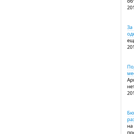
об
20
За
од
ещ
20
По
ме
Ар
не
20
Бю
ра
на
пр