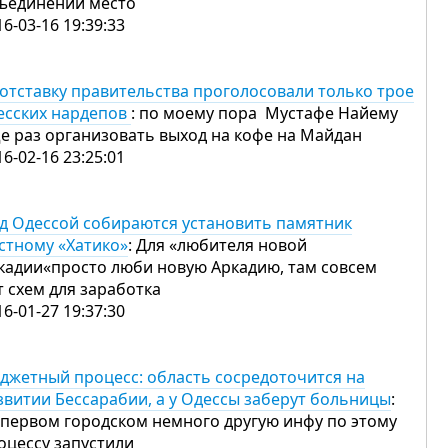
ъединении место
16-03-16 19:39:33
 отставку правительства проголосовали только трое
есских нардепов
: по моему пора Мустафе Найему
е раз организовать выход на кофе на Майдан
16-02-16 23:25:01
д Одессой собираются установить памятник
стному «Хатико»
: Для «любителя новой
кадии«просто люби новую Аркадию, там совсем
т схем для заработка
16-01-27 19:37:30
джетный процесс: область сосредоточится на
звитии Бессарабии, а у Одессы заберут больницы
:
 первом городском немного другую инфу по этому
оцессу запустили