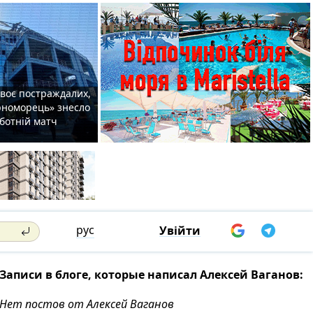
двоє постраждалих,
орноморець» знесло
уботній матч
рус
Увійти
Записи в блоге, которые написал Алексей Ваганов:
Нет постов от Алексей Ваганов