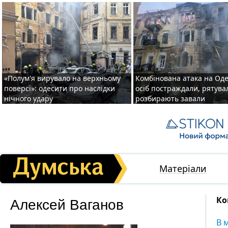
«Полум'я вирувало на верхньому
Комбінована атака на Одес
поверсі»: одесити про наслідки
осіб постраждали, рятув
нічного удару
розбирають завали
Матеріали
Алексей Ваганов
Ко
В 