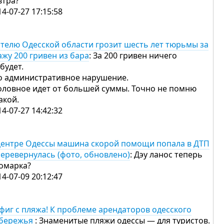
втра?
14-07-27 17:15:58
телю Одесской области грозит шесть лет тюрьмы за
ажу 200 гривен из бара
: За 200 гривен ничего
 будет.
о административное нарушение.
оловное идет от большей суммы. Точно не помню
какой.
14-07-27 14:42:32
центре Одессы машина скорой помощи попала в ДТП
перевернулась (фото, обновлено)
: Дэу ланос теперь
омарка?
14-07-09 20:12:47
фиг с пляжа! К проблеме арендаторов одесского
бережья
: Знаменитые пляжи одессы — для туристов.