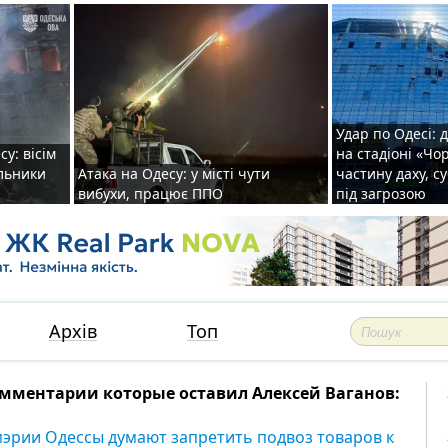
Удар по Одесі: 
у: вісім
на стадіоні «Ч
альники
Атака на Одесу: у місті чути
частину даху, с
вибухи, працює ППО
під загрозою
Архів
Топ
мментарии которые оставил Алексей Ваганов:
мэрии Одессы думают запретить подвоз товаров к