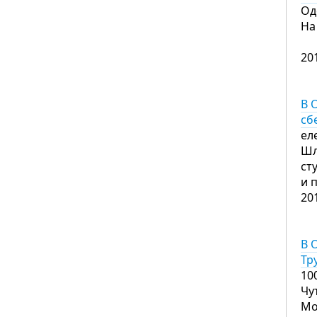
Од
На
20
В 
сб
ел
Шл
ст
и 
20
В 
Тр
10
Чу
Мо