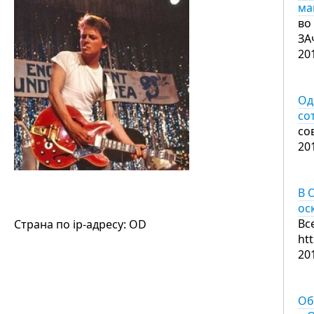
ма
во
ЗА
20
Од
со
со
20
В 
ос
Вс
Страна по ip-адресу: OD
ht
20
Об