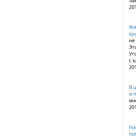
За
20
Жи
кр
не
Эт
Уг
с 
20
В 
и 
ин
20
На
по