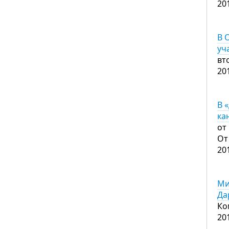
20
В 
уч
вт
20
В 
ка
от
От
20
Ми
Да
Ко
20