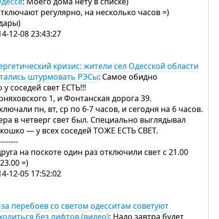
Одессе
: Моего дома нету в списке)
отключают регулярно, на несколько часов =)
дары)
14-12-08 23:43:27
ергетический кризис: жители сел Одесской области
тались штурмовать РЭСы
: Самое обидно
 у соседей свет ЕСТЬ!!!
рняховского 1, и Фонтанская дорога 39.
ключали пн, вт, ср по 6-7 часов, и сегодня на 6 часов.
ера в четверг свет был. Специально выглядывал
окошко — у всех соседей ТОЖЕ ЕСТЬ СВЕТ.
--------
друга на поскоте один раз отключили свет с 21.00
 23.00 =)
14-12-05 17:52:02
-за перебоев со светом одесситам советуют
ходиться без лифтов (видео)
: Надо завтра будет