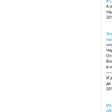
в 
А 
пи
20
Эн
пы
что
Че
От
Вч
в 
----
И 
до
20
Из
об