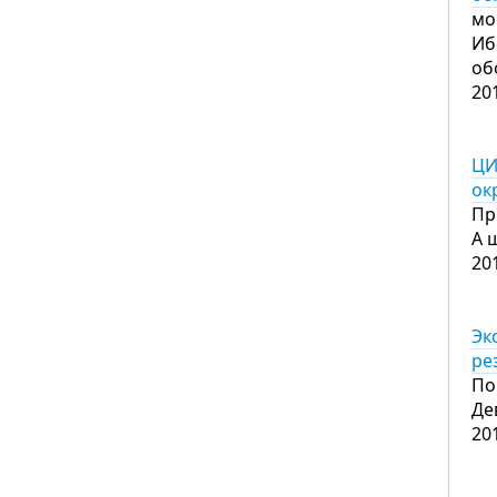
мо
Иб
об
20
ЦИ
ок
Пр
А 
20
Эк
ре
По
Де
20