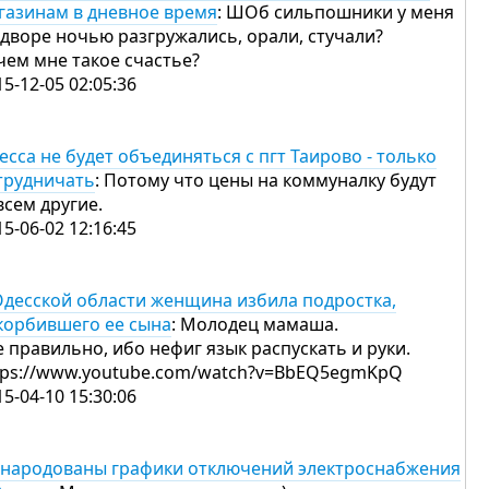
газинам в дневное время
: ШОб сильпошники у меня
 дворе ночью разгружались, орали, стучали?
чем мне такое счастье?
15-12-05 02:05:36
есса не будет объединяться с пгт Таирово - только
трудничать
: Потому что цены на коммуналку будут
всем другие.
15-06-02 12:16:45
Одесской области женщина избила подростка,
корбившего ее сына
: Молодец мамаша.
е правильно, ибо нефиг язык распускать и руки.
tps://www.youtube.com/watch?v=BbEQ5egmKpQ
15-04-10 15:30:06
народованы графики отключений электроснабжения