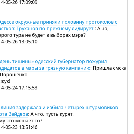
14-05-26 17:09:09
Одессе окружные приняли половину протоколов с
астков: Труханов по-прежнему лидирует
: А чо,
орого тура не будет в выборах мэра?
14-05-26 13:05:10
«день тишины» одесский губернатор пожурил
ндидатов в мэры за грязную кампанию
: Пришла смска
 Порошенко
 жук!
14-05-24 17:15:53
лиция задержала и избила четырех штурмовиков
рта Вейдера
: А что, пусть курят.
му это мешает то?
14-05-23 13:51:46