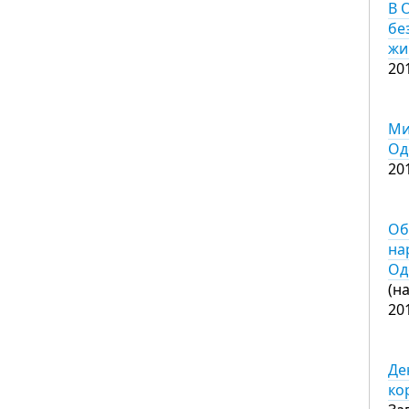
В 
бе
жи
20
Ми
Од
20
Об
на
Од
(н
20
Де
ко