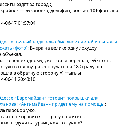
есситы ездят за город :)
 крайняк — лузановка, дельфин, россия, 10+ фонтана.
14-06-17 01:57:04
Одессе пьяный водитель сбил двоих детей и пытался
ежать (фото)
: Вчера на велике одну лохудру
е объехал.
а по пешеходному, уже почти перешла, ей что-то
укнуло в голову, развернулась на 180 градусов
пошла в обратную сторону =) ггыгыы
14-06-11 20:43:10
Одессе «Евромайдан» готовит покрышки для
уханова: «Антимайдан» придет ему на помощь
:
0% перебор уже.
ть-что не нравится — сразу на митинг.
жно подумать гурвиц чем то лучше?