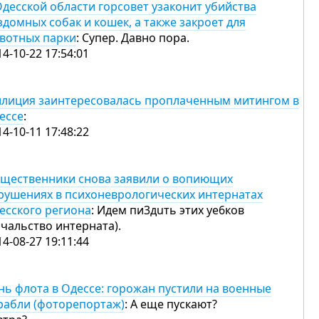
Одесской области горсовет узаконит убийства
здомных собак и кошек, а также закроет для
вотных парки
: Супер. Давно пора.
14-10-22 17:54:01
лиция заинтересовалась проплаченным митингом в
ессе
:
14-10-11 17:48:22
щественники снова заявили о вопиющих
рушениях в психоневрологических интернатах
есского региона
: Идем пи3дuть этих ye6ков
ачальство интерната).
14-08-27 19:11:44
нь флота в Одессе: горожан пустили на военные
рабли (фоторепортаж)
: А еще пускают?